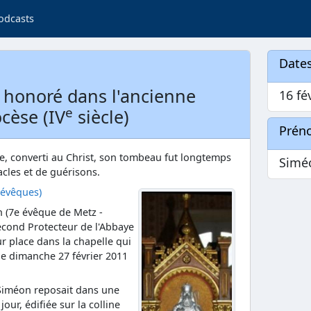
odcasts
Dates
 honoré dans l'ancienne
16 fé
e
ocèse (IV
siècle)
Prén
rète, converti au Christ, son tombeau fut longtemps
Simé
les et de guérisons.
 évêques)
n (7e évêque de Metz -
econd Protecteur de l'Abbaye
r place dans la chapelle qui
 le dimanche 27 février 2011
t Siméon reposait dans une
jour, édifiée sur la colline