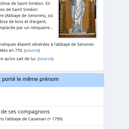
olline de Saint-Siméon. En
ques de Saint Siméon
ierre (Abbaye de Senones), où
sse de bois et d'argent,
mplacée par un reliquaire...
s reliques étaient vénérées à l'abbaye de Senones
tées en 770. (
source
)
ce qu'on sait de lui. (
source
)
nt porté le même prénom
q de ses compagnons
ans l'abbaye de Casamari (+ 1799)