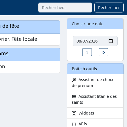
Rechercher
Choisir une date
 de fête
Date
vrier, Fête locale
Un jour avant
Un jour aprè
oms
on
Boite à outils
Assistant de choix
de prénom
Assistant litanie des
saints
Widgets
APIs