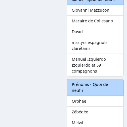
Giovanni Mazzuconi
Macaire de Collesano
David
martyrs espagnols
clarétains
Manuel Izquierdo
Izquierdo et 59
compagnons
Prénoms - Quoi de
neuf ?
Orphée
Zébédée
Melvil