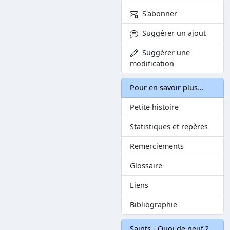
S'abonner
Suggérer un ajout
Suggérer une
modification
Pour en savoir plus...
Petite histoire
Statistiques et repères
Remerciements
Glossaire
Liens
Bibliographie
Saints - Quoi de neuf ?