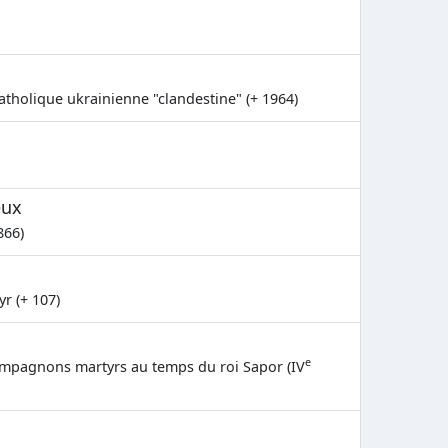
atholique ukrainienne "clandestine" (+ 1964)
eux
866)
r (+ 107)
e
ompagnons martyrs au temps du roi Sapor (IV