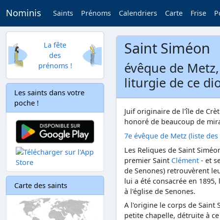
Nominis
Saints
Prénoms
Calendriers
Carte
Frise
P
Saint Siméon
La fête
des
évêque de Metz,
prénoms !
liturgie de ce di
Les saints dans votre
poche !
Juif originaire de l'île de C
honoré de beaucoup de mirac
7e évêque de Metz (liste des
Les Reliques de Saint Siméo
premier Saint
Clément
- et s
de Senones) retrouvèrent leu
lui a été consacrée en 1895,
Carte des saints
à l'église de Senones.
A l'origine le corps de Sain
petite chapelle, détruite à ce 