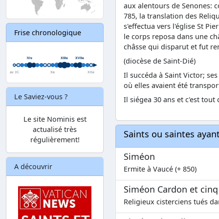
aux alentours de Senones: c
785, la translation des Reli
s'effectua vers l'église St P
Frise chronologique
le corps reposa dans une châ
châsse qui disparut et fut re
(diocèse de Saint-Dié)
Il succéda à Saint Victor; se
où elles avaient été transpor
Le Saviez-vous ?
Il siégea 30 ans et c'est tout 
Le site Nominis est
actualisé très
Saints ou saintes aya
régulièrement!
Siméon
A découvrir
Ermite à Vaucé (+ 850)
Siméon Cardon et cin
Religieux cisterciens tués d