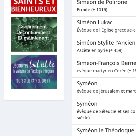
Siméon de Polirone
Ermite (+ 1016)
Siméon Lukac
Évêque de l'Église grecque-c
Siméon Stylite l'Ancien
Ascète en Syrie (+ 459)
Siméon-François Bern
évêque martyr en Corée (+ 1
Syméon
évêque de Jérusalem et marty
Syméon
évêque de Séleucie et ses c
siècle)
Syméon le Théodoque