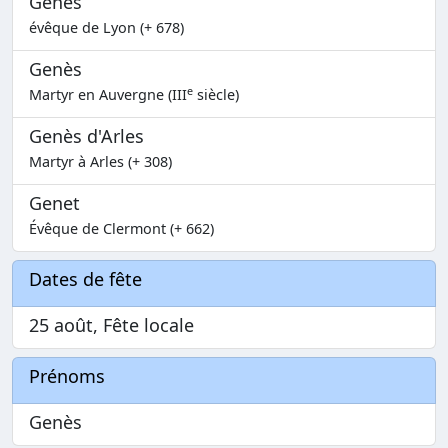
Genès
évêque de Lyon (+ 678)
Genès
e
Martyr en Auvergne (III
siècle)
Genès d'Arles
Martyr à Arles (+ 308)
Genet
Évêque de Clermont (+ 662)
Dates de fête
25 août, Fête locale
Prénoms
Genès