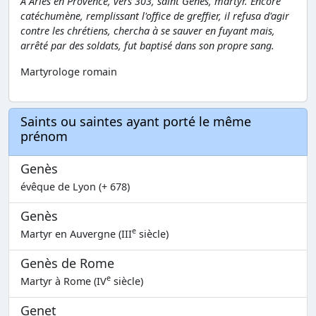
À Arles en Provence, vers 303, saint Genès, martyr. Encore
catéchumène, remplissant l'office de greffier, il refusa d'agir
contre les chrétiens, chercha à se sauver en fuyant mais,
arrêté par des soldats, fut baptisé dans son propre sang.
Martyrologe romain
Saints ou saintes ayant porté le même
prénom
Genès
évêque de Lyon (+ 678)
Genès
e
Martyr en Auvergne (III
siècle)
Genès de Rome
e
Martyr à Rome (IV
siècle)
Genet