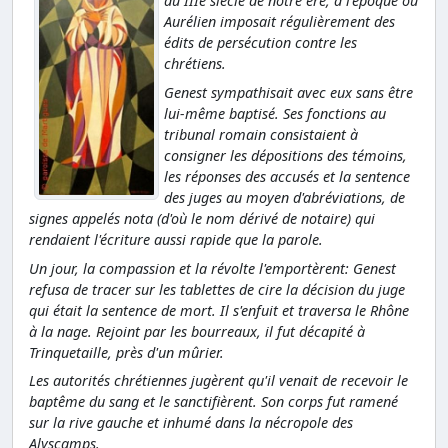
du IIIe siècle de notre ère, à l'époque où
Aurélien imposait régulièrement des
édits de persécution contre les
chrétiens.
Genest sympathisait avec eux sans être
lui-même baptisé. Ses fonctions au
tribunal romain consistaient à
consigner les dépositions des témoins,
les réponses des accusés et la sentence
des juges au moyen d'abréviations, de
signes appelés nota (d'où le nom dérivé de notaire) qui
rendaient l'écriture aussi rapide que la parole.
Un jour, la compassion et la révolte l'emportèrent: Genest
refusa de tracer sur les tablettes de cire la décision du juge
qui était la sentence de mort. Il s'enfuit et traversa le Rhône
à la nage. Rejoint par les bourreaux, il fut décapité à
Trinquetaille, près d'un mûrier.
Les autorités chrétiennes jugèrent qu'il venait de recevoir le
baptême du sang et le sanctifièrent. Son corps fut ramené
sur la rive gauche et inhumé dans la nécropole des
Alyscamps.