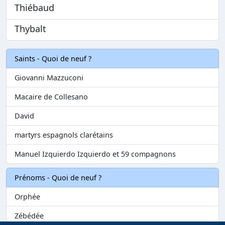
Thiébaud
Thybalt
Saints - Quoi de neuf ?
Giovanni Mazzuconi
Macaire de Collesano
David
martyrs espagnols clarétains
Manuel Izquierdo Izquierdo et 59 compagnons
Prénoms - Quoi de neuf ?
Orphée
Zébédée