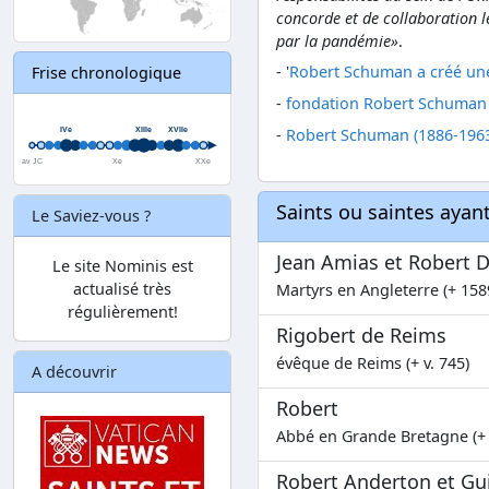
concorde et de collaboration 
par la pandémie»
.
- '
Robert Schuman a créé une
Frise chronologique
-
fondation Robert Schuman
-
Robert Schuman (1886-196
Saints ou saintes aya
Le Saviez-vous ?
Jean Amias et Robert 
Le site Nominis est
actualisé très
Martyrs en Angleterre (+ 158
régulièrement!
Rigobert de Reims
évêque de Reims (+ v. 745)
A découvrir
Robert
Abbé en Grande Bretagne (+
Robert Anderton et G