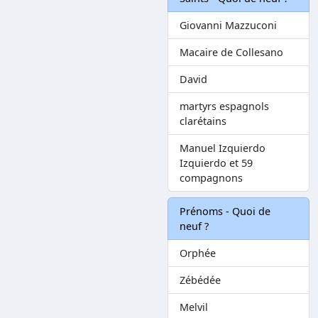
Giovanni Mazzuconi
Macaire de Collesano
David
martyrs espagnols
clarétains
Manuel Izquierdo
Izquierdo et 59
compagnons
Prénoms - Quoi de
neuf ?
Orphée
Zébédée
Melvil