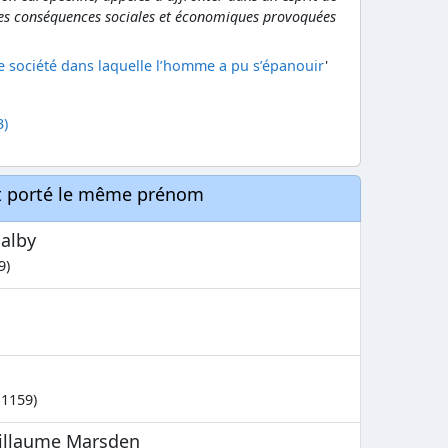
les conséquences sociales et économiques provoquées
 société dans laquelle l’homme a pu s’épanouir
'
3)
nt porté le même prénom
Dalby
9)
 1159)
uillaume Marsden