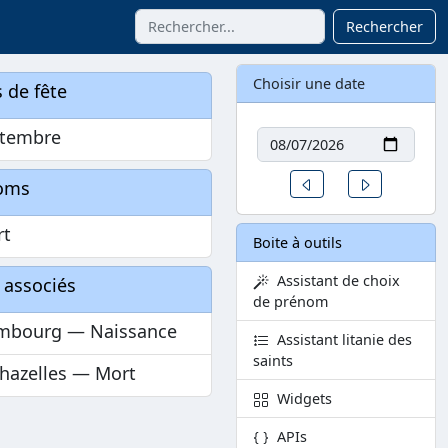
Rechercher
Choisir une date
 de fête
Date
ptembre
Un jour avant
Un jour aprè
oms
rt
Boite à outils
Assistant de choix
 associés
de prénom
mbourg — Naissance
Assistant litanie des
saints
hazelles — Mort
Widgets
APIs