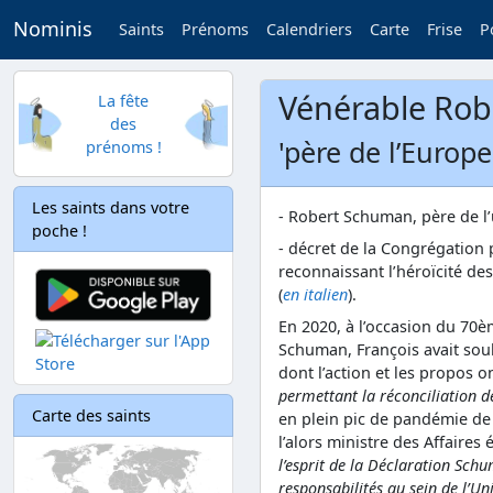
Nominis
Saints
Prénoms
Calendriers
Carte
Frise
P
Vénérable Ro
La fête
des
'père de l’Europe
prénoms !
Les saints dans votre
- Robert Schuman, père de l’
poche !
- décret de la Congrégation 
reconnaissant l’héroïcité de
(
en italien
).
En 2020, à l’occasion du 70è
Schuman, François avait souli
dont l’action et les propos o
permettant la réconciliation d
Carte des saints
en plein pic de pandémie de 
l’alors ministre des Affaire
l’esprit de la Déclaration Sch
responsabilités au sein de l’U