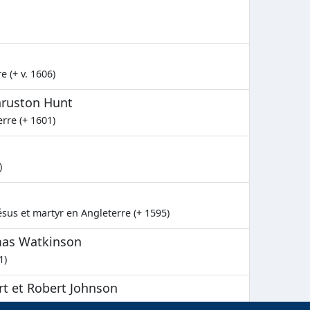
e (+ v. 1606)
hruston Hunt
rre (+ 1601)
)
sus et martyr en Angleterre (+ 1595)
mas Watkinson
1)
rt et Robert Johnson
rre (+ 1582)