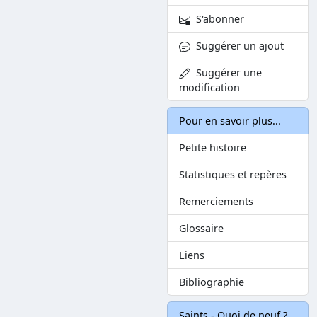
S'abonner
Suggérer un ajout
Suggérer une
modification
Pour en savoir plus...
Petite histoire
Statistiques et repères
Remerciements
Glossaire
Liens
Bibliographie
Saints - Quoi de neuf ?