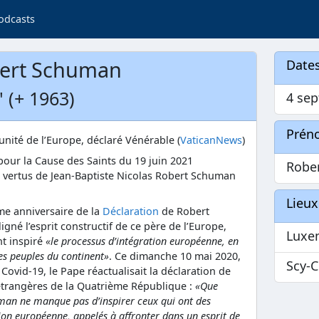
odcasts
bert Schuman
Dates
' (+ 1963)
4 se
Prén
unité de l’Europe, déclaré Vénérable (
VaticanNews
)
pour la Cause des Saints du 19 juin 2021
Robe
s vertus de Jean-Baptiste Nicolas Robert Schuman
Lieux
me anniversaire de la
Déclaration
de Robert
gné l’esprit constructif de ce père de l’Europe,
Luxe
nt inspiré
«le processus d’intégration européenne, en
es peuples du continent»
. Ce dimanche 10 mai 2020,
Scy-C
Covid-19, le Pape réactualisait la déclaration de
s étrangères de la Quatrième République :
«Que
uman ne manque pas d’inspirer ceux qui ont des
nion européenne, appelés à affronter dans un esprit de