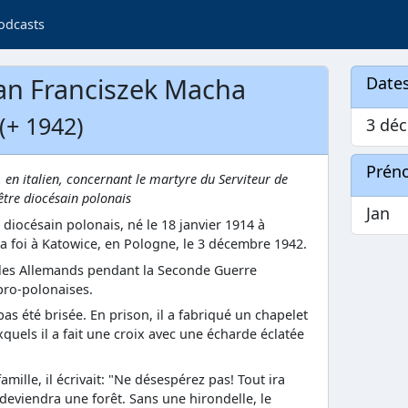
odcasts
an Franciszek Macha
Dates
(+ 1942)
3 dé
Prén
, en italien, concernant le martyre du Serviteur de
être diocésain polonais
Jan
 diocésain polonais, né le 18 janvier 1914 à
a foi à Katowice, en Pologne, le 3 décembre 1942.
r les Allemands pendant la Seconde Guerre
pro-polonaises.
pas été brisée. En prison, il a fabriqué un chapelet
xquels il a fait une croix avec une écharde éclatée
amille, il écrivait: "Ne désespérez pas! Tout ira
 deviendra une forêt. Sans une hirondelle, le