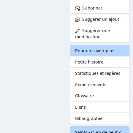
S'abonner
Suggérer un ajout
Suggérer une
modification
Pour en savoir plus...
Petite histoire
Statistiques et repères
Remerciements
Glossaire
Liens
Bibliographie
Saints - Quoi de neuf ?