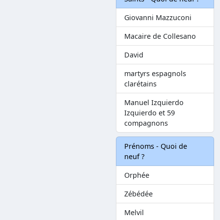
Giovanni Mazzuconi
Macaire de Collesano
David
martyrs espagnols
clarétains
Manuel Izquierdo
Izquierdo et 59
compagnons
Prénoms - Quoi de
neuf ?
Orphée
Zébédée
Melvil