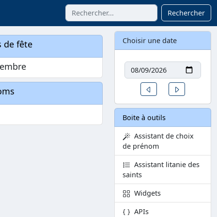
Rechercher
Choisir une date
 de fête
Date
cembre
Un jour avant
Un jour aprè
oms
Boite à outils
Assistant de choix
de prénom
Assistant litanie des
saints
Widgets
APIs