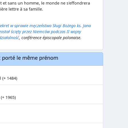
t et sans un homme, le monde ne s'effondrera
ière lettre à sa famille.
dekret w sprawie męczeństwa Sługi Bożego ks. Jana
został ścięty przez Niemców podczas II wojny
działalność
, conférence épiscopale polonaise.
nt porté le même prénom
 (+ 1484)
(+ 1965)