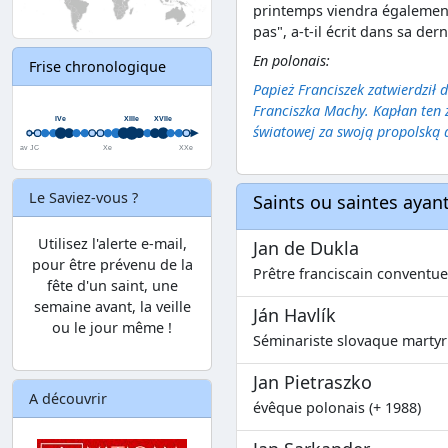
printemps viendra égalemen
pas", a-t-il écrit dans sa dern
En polonais:
Frise chronologique
Papież Franciszek zatwierdził 
Franciszka Machy. Kapłan ten 
światowej za swoją propolską 
Le Saviez-vous ?
Saints ou saintes aya
Utilisez l'alerte e-mail,
Jan de Dukla
pour être prévenu de la
Prêtre franciscain conventuel
fête d'un saint, une
semaine avant, la veille
Ján Havlík
ou le jour même !
Séminariste slovaque martyr 
Jan Pietraszko
A découvrir
évêque polonais (+ 1988)