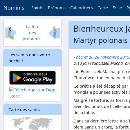
Nominis
Saints
Prénoms
Calendriers
Carte
Frise
P
Bienheureux J
La fête
des
Martyr polonais 
prénoms !
Les saints dans votre
-
décret du 28 novembre 2019
poche !
Dieu Jan Franciszek Macha, pr
Jan Franciszek Macha, prêtre
Chorzów et tué en haine de l
Ce prêtre a été décapité pa
mondiale pour ses activités 
Malgré sa torture, sa foi n'a 
avec des bouts de ficelle, au
Carte des saints
de la table.
Dans sa dernière lettre à sa f
bien! Sans un arbre, la forêt