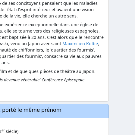
de ses concitoyens pensaient que les maladies
e l'état d'esprit intérieur et avaient une vision
e de la vie, elle cherche un autre sens.
ne expérience exceptionnelle dans une église de
 elle se tourne vers des religieuses espagnoles,
 est baptisée à 20 ans. C'est alors qu'elle rencontre
ski, venu au Japon avec saint
Maximilien Kolbe
,
té de chiffonniers, le 'quartier des fourmis'.
quartier des fourmis', consacre sa vie aux pauvres
 ans.
n film et de quelques pièces de théâtre au Japon.
mis devenue vénérable' Conférence épiscopale
nt porté le même prénom
er
I
siècle)