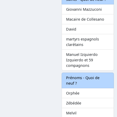
Giovanni Mazzuconi
Macaire de Collesano
David
martyrs espagnols
clarétains
Manuel Izquierdo
Izquierdo et 59
compagnons
Prénoms - Quoi de
neuf ?
Orphée
Zébédée
Melvil