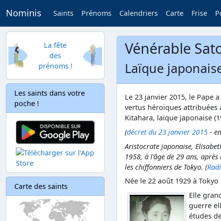
Nominis
Saints
Prénoms
Calendriers
Carte
Frise
P
Vénérable Sat
La fête
des
Laïque japonaise
prénoms !
Les saints dans votre
Le 23 janvier 2015, le Pape 
poche !
vertus héroïques attribuées 
Kitahara, laïque japonaise (1
(
décret du 23 janvier 2015
- en
Aristocrate japonaise, Elisabe
1958, à l'âge de 29 ans, après
les chiffonniers de Tokyo. (
Radi
Née le 22 août 1929 à Tokyo 
Carte des saints
Elle gran
guerre el
études de