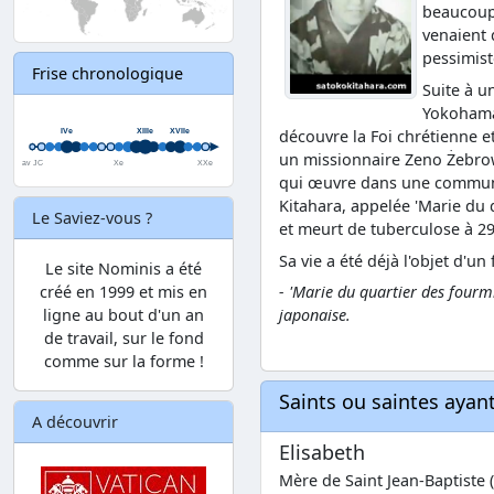
beaucoup 
venaient d
pessimist
Frise chronologique
Suite à u
Yokohama,
découvre la Foi chrétienne et
un missionnaire Zeno Żebrow
qui œuvre dans une communau
Kitahara, appelée 'Marie du 
Le Saviez-vous ?
et meurt de tuberculose à 29
Sa vie a été déjà l'objet d'u
Le site Nominis a été
créé en 1999 et mis en
- 'Marie du quartier des four
ligne au bout d'un an
japonaise.
de travail, sur le fond
comme sur la forme !
Saints ou saintes aya
A découvrir
Elisabeth
Mère de Saint Jean-Baptiste (