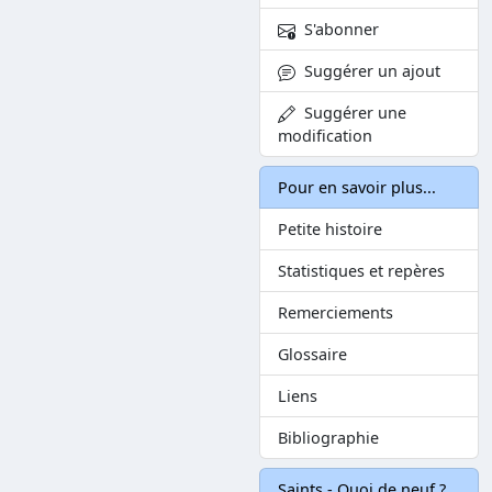
S'abonner
Suggérer un ajout
Suggérer une
modification
Pour en savoir plus...
Petite histoire
Statistiques et repères
Remerciements
Glossaire
Liens
Bibliographie
Saints - Quoi de neuf ?