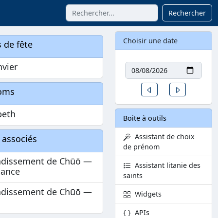
Rechercher
Choisir une date
 de fête
Date
nvier
Un jour avant
Un jour aprè
oms
beth
Boite à outils
Assistant de choix
 associés
de prénom
ndissement de Chūō —
Assistant litanie des
sance
saints
ndissement de Chūō —
Widgets
APIs