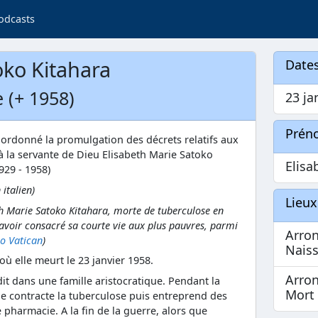
odcasts
oko Kitahara
Dates
 (+ 1958)
23 ja
Prén
a ordonné la promulgation des décrets relatifs aux
à la servante de Dieu Elisabeth Marie Satoko
Elisa
929 - 1958)
 italien)
Lieux
th Marie Satoko Kitahara, morte de tuberculose en
 avoir consacré sa courte vie aux plus pauvres, parmi
Arro
o Vatican
)
Nais
où elle meurt le 23 janvier 1958.
Arro
dit dans une famille aristocratique. Pendant la
Mort
le contracte la tuberculose puis entreprend des
 pharmacie. A la fin de la guerre, alors que