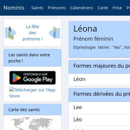
Nominis
Saints
Prénoms
Calendriers
Carte
Frise
P
Léona
La fête
des
Prénom féminin
prénoms !
Etymologie latine : "leo", lio
Les saints dans votre
poche !
Formes majeures du 
Léon
Formes dérivées du p
Lee
Carte des saints
Léo