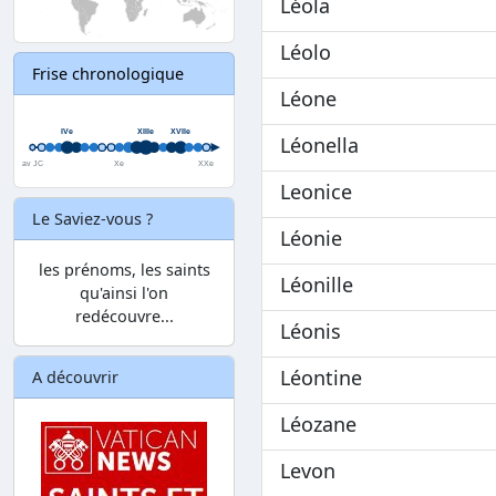
Léola
Léolo
Frise chronologique
Léone
Léonella
Leonice
Le Saviez-vous ?
Léonie
les prénoms, les saints
Léonille
qu'ainsi l'on
redécouvre...
Léonis
Léontine
A découvrir
Léozane
Levon