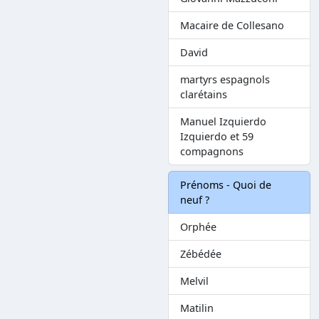
Macaire de Collesano
David
martyrs espagnols
clarétains
Manuel Izquierdo
Izquierdo et 59
compagnons
Prénoms - Quoi de
neuf ?
Orphée
Zébédée
Melvil
Matilin