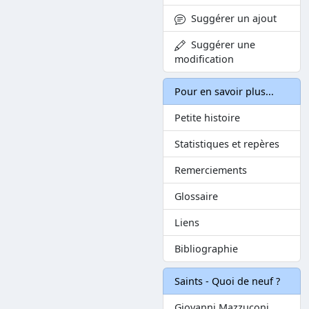
Suggérer un ajout
Suggérer une
modification
Pour en savoir plus...
Petite histoire
Statistiques et repères
Remerciements
Glossaire
Liens
Bibliographie
Saints - Quoi de neuf ?
Giovanni Mazzuconi