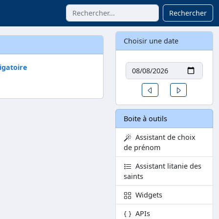
Rechercher
Choisir une date
Date
igatoire
Un jour avant
Un jour aprè
Boite à outils
Assistant de choix
de prénom
Assistant litanie des
saints
Widgets
APIs