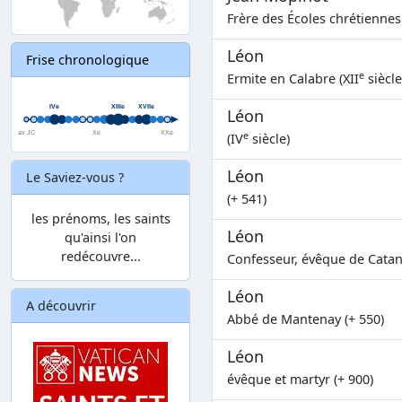
Frère des Écoles chrétiennes 
Léon
Frise chronologique
e
Ermite en Calabre (XII
siècle
Léon
e
(IV
siècle)
Léon
Le Saviez-vous ?
(+ 541)
les prénoms, les saints
Léon
qu'ainsi l'on
redécouvre...
Confesseur, évêque de Catane
Léon
A découvrir
Abbé de Mantenay (+ 550)
Léon
évêque et martyr (+ 900)