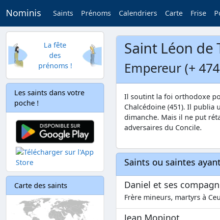
Nominis
Saints
Prénoms
Calendriers
Carte
Frise
P
Saint Léon de
La fête
des
Empereur (+ 474
prénoms !
Les saints dans votre
Il soutint la foi orthodoxe p
poche !
Chalcédoine (451). Il publia u
dimanche. Mais il ne put rétab
adversaires du Concile.
Saints ou saintes aya
Daniel et ses compag
Carte des saints
Frère mineurs, martyrs à Ceu
Jean Mopinot