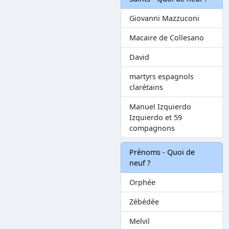
Giovanni Mazzuconi
Macaire de Collesano
David
martyrs espagnols
clarétains
Manuel Izquierdo
Izquierdo et 59
compagnons
Prénoms - Quoi de
neuf ?
Orphée
Zébédée
Melvil