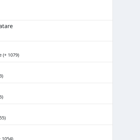
atare
e (+ 1079)
3)
6)
55)
+ 1054)