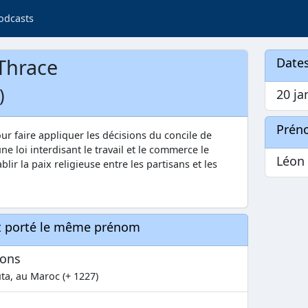
odcasts
 Thrace
Dates
)
20 ja
Prén
our faire appliquer les décisions du concile de
ne loi interdisant le travail et le commerce le
Léon
lir la paix religieuse entre les partisans et les
nt porté le même prénom
nons
ta, au Maroc (+ 1227)