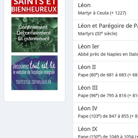
Léon
Martyr à Ceuta (+ 1227)
Léon et Parégoire de P
e
Martyrs (III
siècle)
Léon Ier
Abbé près de Naples en Itali
Léon II
e
Pape (80
) de 681 à 683 (+ 68
Léon III
e
Pape (96
) de 795 à 816 (+ 81
Léon IV
e
Pape (103
) de 847 à 855 (+ 8
Léon IX
e
Pape (150
) de 1049 à 1054 (