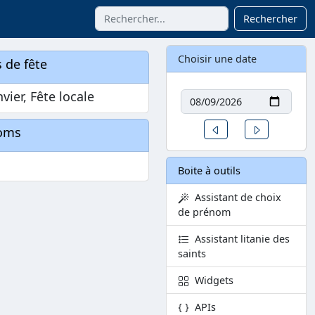
Rechercher
Choisir une date
 de fête
Date
nvier, Fête locale
Un jour avant
Un jour aprè
oms
Boite à outils
Assistant de choix
de prénom
Assistant litanie des
saints
Widgets
APIs