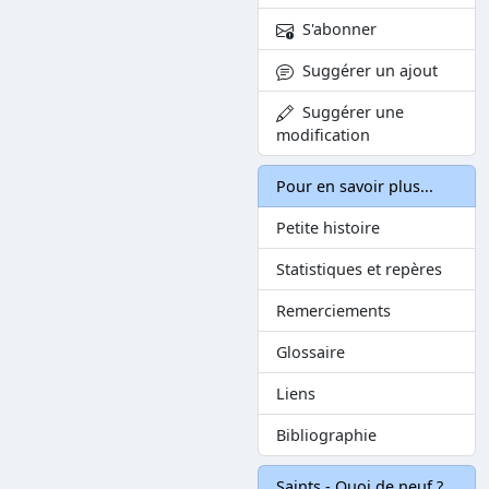
S'abonner
Suggérer un ajout
Suggérer une
modification
Pour en savoir plus...
Petite histoire
Statistiques et repères
Remerciements
Glossaire
Liens
Bibliographie
Saints - Quoi de neuf ?