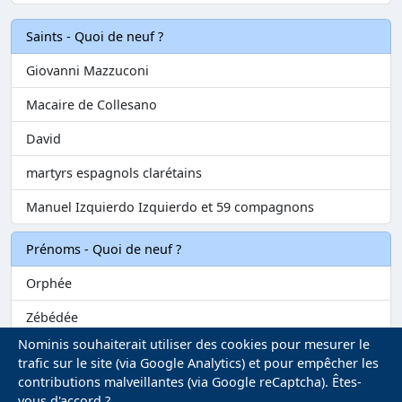
Saints - Quoi de neuf ?
Giovanni Mazzuconi
Macaire de Collesano
David
martyrs espagnols clarétains
Manuel Izquierdo Izquierdo et 59 compagnons
Prénoms - Quoi de neuf ?
Orphée
Zébédée
Nominis souhaiterait utiliser des cookies pour mesurer le
Melvil
trafic sur le site (via Google Analytics) et pour empêcher les
contributions malveillantes (via Google reCaptcha). Êtes-
Matilin
vous d'accord ?