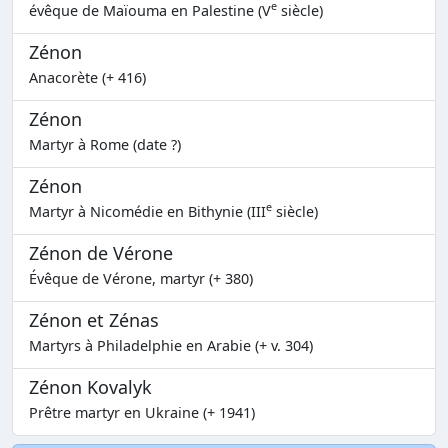
e
évêque de Maïouma en Palestine (V
siècle)
Zénon
Anacorète (+ 416)
Zénon
Martyr à Rome (date ?)
Zénon
e
Martyr à Nicomédie en Bithynie (III
siècle)
Zénon de Vérone
Évêque de Vérone, martyr (+ 380)
Zénon et Zénas
Martyrs à Philadelphie en Arabie (+ v. 304)
Zénon Kovalyk
Prêtre martyr en Ukraine (+ 1941)