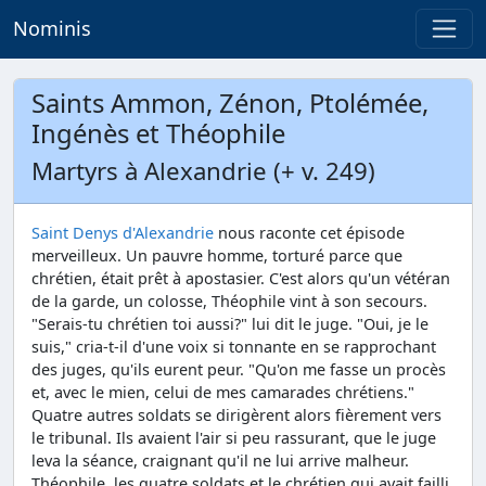
Nominis
Saints Ammon, Zénon, Ptolémée,
Ingénès et Théophile
Martyrs à Alexandrie (+ v. 249)
Saint Denys d'Alexandrie
nous raconte cet épisode
merveilleux. Un pauvre homme, torturé parce que
chrétien, était prêt à apostasier. C'est alors qu'un vétéran
de la garde, un colosse, Théophile vint à son secours.
"Serais-tu chrétien toi aussi?" lui dit le juge. "Oui, je le
suis," cria-t-il d'une voix si tonnante en se rapprochant
des juges, qu'ils eurent peur. "Qu'on me fasse un procès
et, avec le mien, celui de mes camarades chrétiens."
Quatre autres soldats se dirigèrent alors fièrement vers
le tribunal. Ils avaient l'air si peu rassurant, que le juge
leva la séance, craignant qu'il ne lui arrive malheur.
Théophile, les quatre soldats et le chrétien qui avait failli