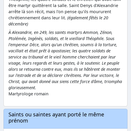
être martyr quittèrent la salle. Saint Denys d'Alexandrie
arrête là son récit, mais l'on pense qu'ils moururent
chrétiennement dans leur lit.
(également fêtés le 20
décembre)
À Alexandrie, en 249, les saints martyrs Ammon, Zénon,
Ptolémée, Ingénès, soldats, et le vieillard Théophile. Sous
l'empereur Dèce, alors qu'un chrétien, soumis à la torture,
vacillait et était prêt à apostasier, les quatre soldats de
service au tribunal et le vieil homme cherchaient par leur
visage, leurs regards et leurs gestes, à le soutenir. Le peuple
alors se retourna contre eux, mais ils se hâtèrent de monter
sur l'estrade et de se déclarer chrétiens. Par leur victoire, le
Christ, qui avait donné aux siens cette force d'âme, triompha
glorieusement.
Martyrologe romain
Saints ou saintes ayant porté le même
prénom