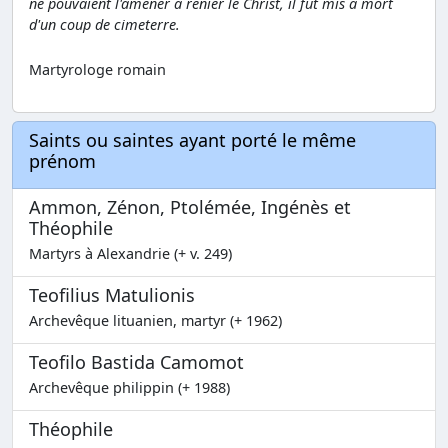
ne pouvaient l'amener à renier le Christ, il fut mis à mort
d'un coup de cimeterre.
Martyrologe romain
Saints ou saintes ayant porté le même
prénom
Ammon, Zénon, Ptolémée, Ingénès et
Théophile
Martyrs à Alexandrie (+ v. 249)
Teofilius Matulionis
Archevêque lituanien, martyr (+ 1962)
Teofilo Bastida Camomot
Archevêque philippin (+ 1988)
Théophile