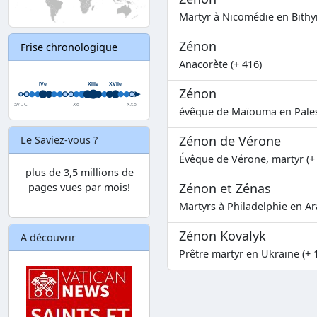
Martyr à Nicomédie en Bithyn
Zénon
Frise chronologique
Anacorète (+ 416)
Zénon
évêque de Maïouma en Pales
Zénon de Vérone
Le Saviez-vous ?
Évêque de Vérone, martyr (+
plus de 3,5 millions de
Zénon et Zénas
pages vues par mois!
Martyrs à Philadelphie en Ara
Zénon Kovalyk
A découvrir
Prêtre martyr en Ukraine (+ 