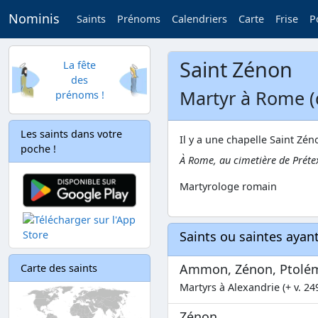
Nominis
Saints
Prénoms
Calendriers
Carte
Frise
P
Saint Zénon
La fête
des
Martyr à Rome (
prénoms !
Les saints dans votre
Il y a une chapelle Saint Zé
poche !
À Rome, au cimetière de Prétex
Martyrologe romain
Saints ou saintes aya
Ammon, Zénon, Ptolém
Carte des saints
Martyrs à Alexandrie (+ v. 24
Zénon