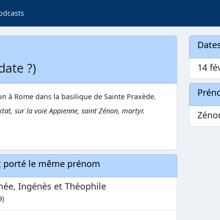
odcasts
Dates
date ?)
14 fé
Prén
non à Rome dans la basilique de Sainte Praxède.
tat, sur la voie Appienne, saint Zénon, martyr.
Zéno
nt porté le même prénom
ée, Ingénès et Théophile
9)