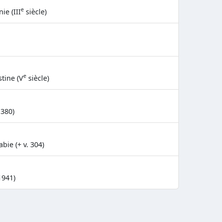
e
ie (III
siècle)
e
tine (V
siècle)
 380)
bie (+ v. 304)
1941)