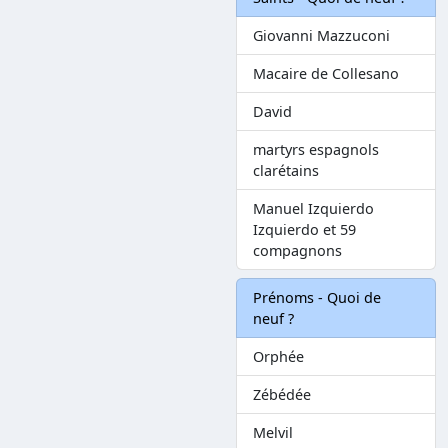
Giovanni Mazzuconi
Macaire de Collesano
David
martyrs espagnols
clarétains
Manuel Izquierdo
Izquierdo et 59
compagnons
Prénoms - Quoi de
neuf ?
Orphée
Zébédée
Melvil