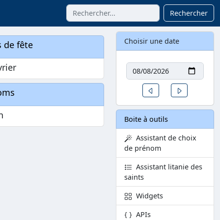
Rechercher
Choisir une date
 de fête
Date
vrier
Un jour avant
Un jour aprè
oms
n
Boite à outils
Assistant de choix
de prénom
Assistant litanie des
saints
Widgets
APIs