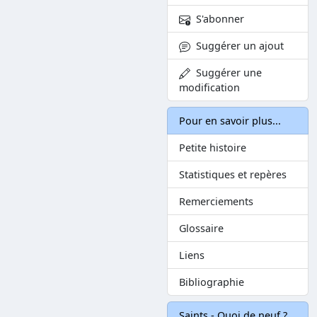
S'abonner
Suggérer un ajout
Suggérer une
modification
Pour en savoir plus...
Petite histoire
Statistiques et repères
Remerciements
Glossaire
Liens
Bibliographie
Saints - Quoi de neuf ?