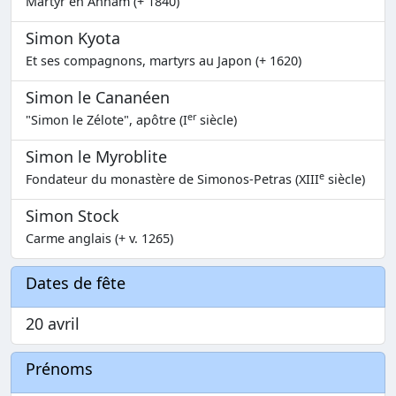
Martyr en Annam (+ 1840)
Simon Kyota
Et ses compagnons, martyrs au Japon (+ 1620)
Simon le Cananéen
er
"Simon le Zélote", apôtre (I
siècle)
Simon le Myroblite
e
Fondateur du monastère de Simonos-Petras (XIII
siècle)
Simon Stock
Carme anglais (+ v. 1265)
Dates de fête
20 avril
Prénoms