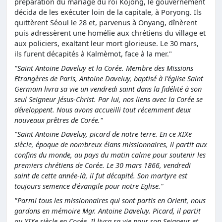
préparation du mariage du roi Kojong, le gouvernement
décida de les exécuter loin de la capitale, à Poryong. Ils
quittèrent Séoul le 28 et, parvenus à Onyang, dînèrent
puis adressèrent une homélie aux chrétiens du village et
aux policiers, exaltant leur mort glorieuse. Le 30 mars,
ils furent décapités à Kalmèmot, face à la mer."
"Saint Antoine Daveluy et la Corée. Membre des Missions
Etrangères de Paris, Antoine Daveluy, baptisé à l'église Saint
Germain livra sa vie un vendredi saint dans la fidélité à son
seul Seigneur Jésus-Christ. Par lui, nos liens avec la Corée se
développent. Nous avons accueilli tout récemment deux
nouveaux prêtres de Corée."
"Saint Antoine Daveluy, picard de notre terre. En ce XIXe
siècle, époque de nombreux élans missionnaires, il partit aux
confins du monde, au pays du matin calme pour soutenir les
premiers chrétiens de Corée. Le 30 mars 1866, vendredi
saint de cette année-là, il fut décapité. Son martyre est
toujours semence d'évangile pour notre Eglise."
"Parmi tous les missionnaires qui sont partis en Orient, nous
gardons en mémoire Mgr. Antoine Daveluy. Picard, il partit
au XIXe siècle en Corée. Il livra sa vie pour son Seigneur et