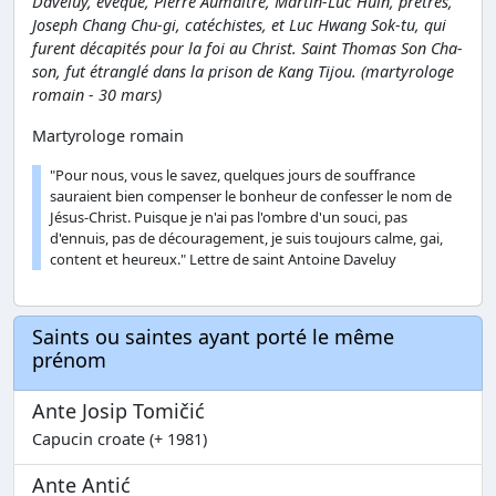
Daveluy, évêque, Pierre Aumaître, Martin-Luc Huin, prêtres,
Joseph Chang Chu-gi, catéchistes, et Luc Hwang Sok-tu, qui
furent décapités pour la foi au Christ. Saint Thomas Son Cha-
son, fut étranglé dans la prison de Kang Tijou. (martyrologe
romain - 30 mars)
Martyrologe romain
"Pour nous, vous le savez, quelques jours de souffrance
sauraient bien compenser le bonheur de confesser le nom de
Jésus-Christ. Puisque je n'ai pas l'ombre d'un souci, pas
d'ennuis, pas de découragement, je suis toujours calme, gai,
content et heureux." Lettre de saint Antoine Daveluy
Saints ou saintes ayant porté le même
prénom
Ante Josip Tomičić
Capucin croate (+ 1981)
Ante Antić