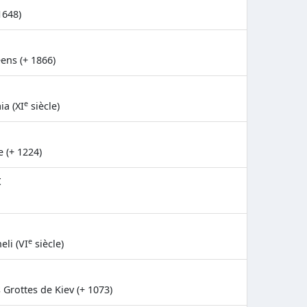
1648)
ens (+ 1866)
e
a (XI
siècle)
 (+ 1224)
t
e
eli (VI
siècle)
 Grottes de Kiev (+ 1073)