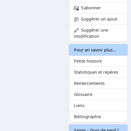
S'abonner
Suggérer un ajout
Suggérer une
modification
Pour en savoir plus...
Petite histoire
Statistiques et repères
Remerciements
Glossaire
Liens
Bibliographie
Saints - Quoi de neuf ?