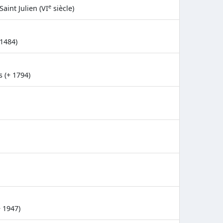
e
int Julien (VI
siècle)
 1484)
s (+ 1794)
 1947)