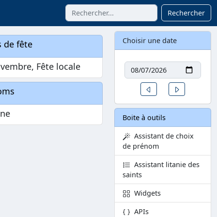
Rechercher
Choisir une date
 de fête
Date
vembre, Fête locale
Un jour avant
Un jour aprè
oms
ine
Boite à outils
Assistant de choix
de prénom
Assistant litanie des
saints
Widgets
APIs