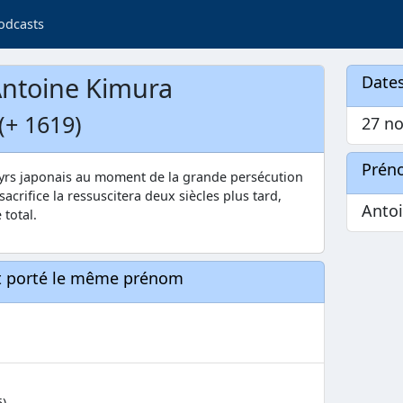
odcasts
ntoine Kimura
Dates
(+ 1619)
27 no
Prén
yrs japonais au moment de la grande persécution
 sacrifice la ressuscitera deux siècles plus tard,
Anto
 total.
nt porté le même prénom
5)