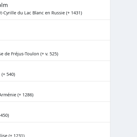
olm
Cyrille du Lac Blanc en Russie (+ 1431)
e de Fréjus-Toulon (+ v. 525)
 (+ 540)
Arménie (+ 1286)
1450)
lise (+ 1231)