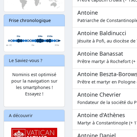
Antoine
Patriarche de Constantinople
Frise chronologique
Antoine Baldinucci
Jésuite à Pofi, au diocèse de 
Antoine Banassat
Le Saviez-vous ?
Prêtre martyr à Rochefort (+
Antoine Beszta-Borows
Nominis est optimisé
pour la navigation sur
Prêtre et martyr en Pologne 
les smartphones !
Essayez !
Antoine Chevrier
Fondateur de la société du P
Antoine d'Athènes
A découvrir
Martyr à Constantinople (+ 1
Antoine Daniel