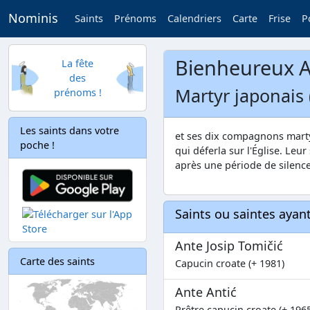
Nominis
Saints
Prénoms
Calendriers
Carte
Frise
P
Bienheureux A
La fête
des
Martyr japonais 
prénoms !
Les saints dans votre
et ses dix compagnons mart
poche !
qui déferla sur l'Église. Leur
après une période de silence
Saints ou saintes aya
Ante Josip Tomičić
Carte des saints
Capucin croate (+ 1981)
Ante Antić
Prêtre capucin croate (+ 196