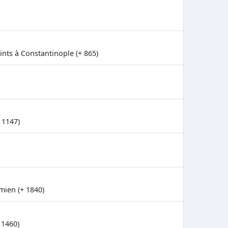
nts à Constantinople (+ 865)
 1147)
mien (+ 1840)
 1460)