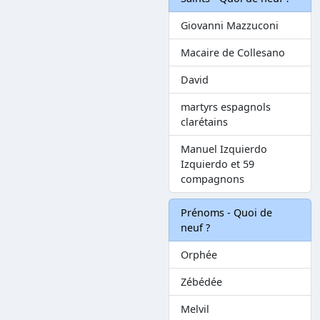
Giovanni Mazzuconi
Macaire de Collesano
David
martyrs espagnols
clarétains
Manuel Izquierdo
Izquierdo et 59
compagnons
Prénoms - Quoi de
neuf ?
Orphée
Zébédée
Melvil