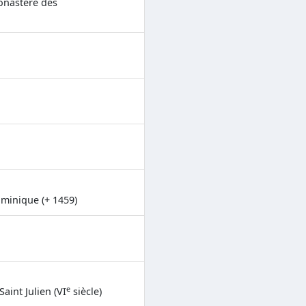
onastère des
ominique (+ 1459)
e
int Julien (VI
siècle)