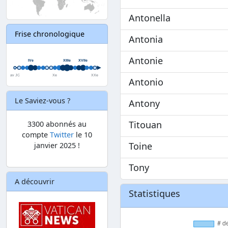
Antonella
Frise chronologique
Antonia
Antonie
Antonio
Le Saviez-vous ?
Antony
Titouan
3300 abonnés au
compte
Twitter
le 10
Toine
janvier 2025 !
Tony
A découvrir
Statistiques