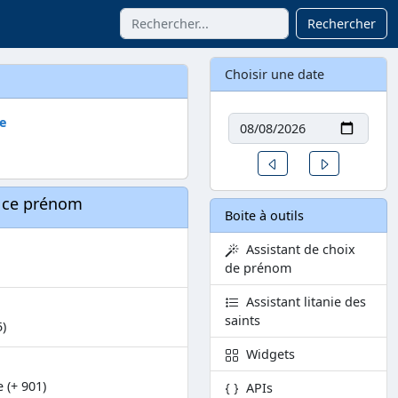
Rechercher
Choisir une date
Date
re
Un jour avant
Un jour aprè
à ce prénom
Boite à outils
Assistant de choix
de prénom
Assistant litanie des
saints
5)
Widgets
 (+ 901)
APIs