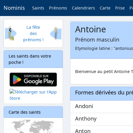
Nominis
Saints
Prénoms
Calendriers
Carte
Frise
P
Antoine
La fête
des
Prénom masculin
prénoms !
Etymologie latine : "antonius
Les saints dans votre
poche !
Bienvenue au petit Antoine T.
Formes dérivées du p
Andoni
Carte des saints
Anthony
Anton