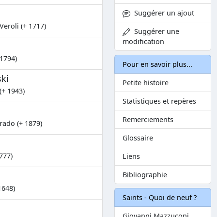
Suggérer un ajout
Veroli (+ 1717)
Suggérer une
modification
 1794)
Pour en savoir plus...
ki
Petite histoire
(+ 1943)
Statistiques et repères
Remerciements
rado (+ 1879)
Glossaire
777)
Liens
Bibliographie
1648)
Saints - Quoi de neuf ?
Giovanni Mazzuconi