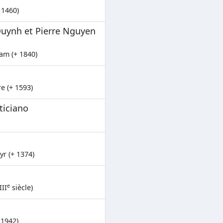
 1460)
uynh et Pierre Nguyen
am (+ 1840)
e (+ 1593)
ticiano
yr (+ 1374)
e
III
siècle)
 1942)