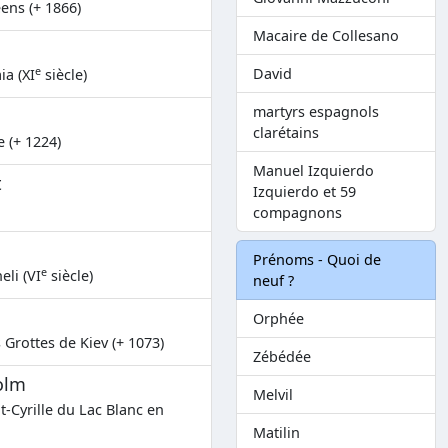
ens (+ 1866)
Macaire de Collesano
e
David
a (XI
siècle)
martyrs espagnols
clarétains
 (+ 1224)
Manuel Izquierdo
t
Izquierdo et 59
compagnons
Prénoms - Quoi de
e
eli (VI
siècle)
neuf ?
Orphée
 Grottes de Kiev (+ 1073)
Zébédée
olm
Melvil
-Cyrille du Lac Blanc en
Matilin