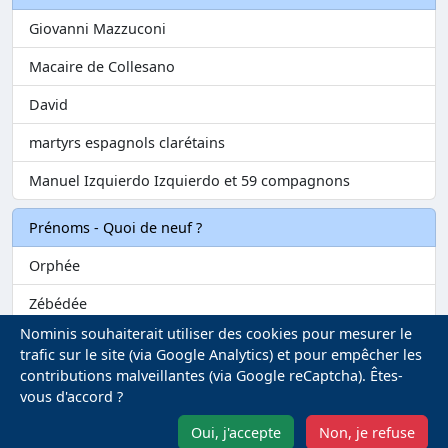
Giovanni Mazzuconi
Macaire de Collesano
David
martyrs espagnols clarétains
Manuel Izquierdo Izquierdo et 59 compagnons
Prénoms - Quoi de neuf ?
Orphée
Zébédée
Nominis souhaiterait utiliser des cookies pour mesurer le
Melvil
trafic sur le site (via Google Analytics) et pour empêcher les
contributions malveillantes (via Google reCaptcha). Êtes-
Matilin
vous d'accord ?
Marie-Fontenelle
Oui, j'accepte
Non, je refuse
Mentions légales
-
Gestion des Cookies