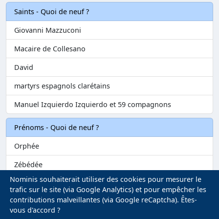
Saints - Quoi de neuf ?
Giovanni Mazzuconi
Macaire de Collesano
David
martyrs espagnols clarétains
Manuel Izquierdo Izquierdo et 59 compagnons
Prénoms - Quoi de neuf ?
Orphée
Zébédée
Nominis souhaiterait utiliser des cookies pour mesurer le
Melvil
trafic sur le site (via Google Analytics) et pour empêcher les
contributions malveillantes (via Google reCaptcha). Êtes-
Matilin
vous d'accord ?