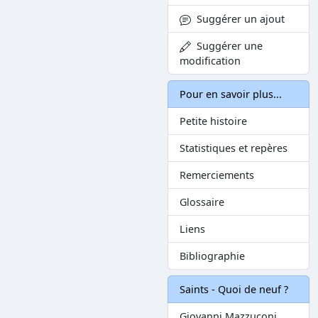
Suggérer un ajout
Suggérer une
modification
Pour en savoir plus...
Petite histoire
Statistiques et repères
Remerciements
Glossaire
Liens
Bibliographie
Saints - Quoi de neuf ?
Giovanni Mazzuconi