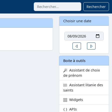
Rechercher
Choisir une date
Date
Un jour avant
Un jour aprè
Boite à outils
Assistant de choix
de prénom
Assistant litanie des
saints
Widgets
APIs