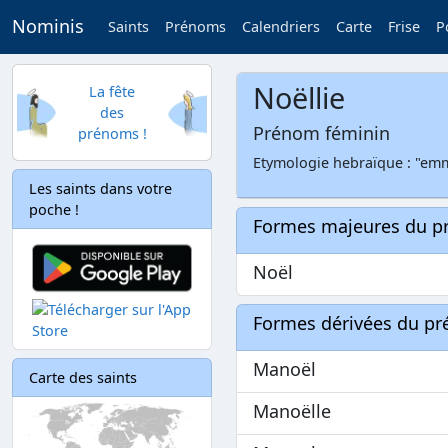
Nominis
Saints
Prénoms
Calendriers
Carte
Frise
P
Noëllie
La fête
des
Prénom féminin
prénoms !
Etymologie hebraïque : "em
Les saints dans votre
poche !
Formes majeures du 
Noël
Formes dérivées du p
Manoël
Carte des saints
Manoëlle