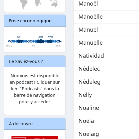
Manoël
Manoëlle
Frise chronologique
Manuel
Manuelle
Natividad
Le Saviez-vous ?
Nédelec
Nominis est disponible
Nédeleg
en podcast ! Cliquer sur
lien "Podcasts" dans la
Nelly
barre de navigation
pour y accéder.
Noaline
Noëla
A découvrir
Noelaïg