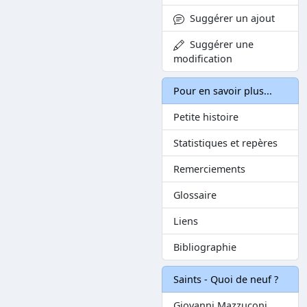
Suggérer un ajout
Suggérer une
modification
Pour en savoir plus...
Petite histoire
Statistiques et repères
Remerciements
Glossaire
Liens
Bibliographie
Saints - Quoi de neuf ?
Giovanni Mazzuconi