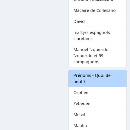
Macaire de Collesano
David
martyrs espagnols
clarétains
Manuel Izquierdo
Izquierdo et 59
compagnons
Prénoms - Quoi de
neuf ?
Orphée
Zébédée
Melvil
Matilin