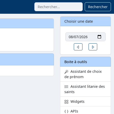
Rechercher
Choisir une date
Date
Un jour avant
Un jour aprè
Boite à outils
Assistant de choix
de prénom
Assistant litanie des
saints
Widgets
APIs