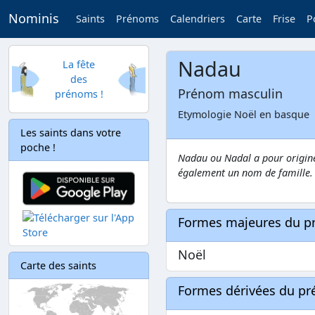
Nominis
Saints
Prénoms
Calendriers
Carte
Frise
P
Nadau
La fête
des
Prénom masculin
prénoms !
Etymologie Noël en basque
Les saints dans votre
poche !
Nadau ou Nadal a pour origine
également un nom de famille.
Formes majeures du 
Noël
Carte des saints
Formes dérivées du p