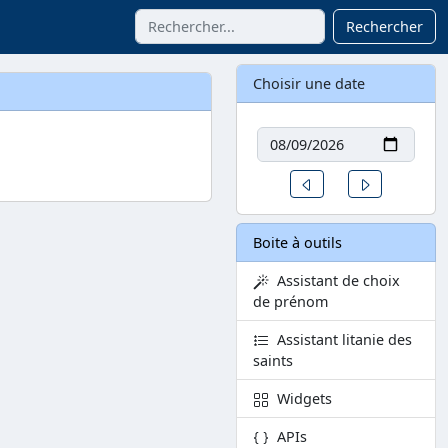
Rechercher
Choisir une date
Date
Un jour avant
Un jour aprè
Boite à outils
Assistant de choix
de prénom
Assistant litanie des
saints
Widgets
APIs