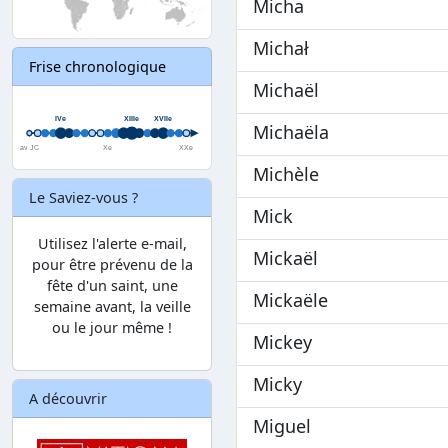
Micha
Michał
Frise chronologique
Michaël
Michaëla
Michèle
Le Saviez-vous ?
Mick
Utilisez l'alerte e-mail,
Mickaël
pour être prévenu de la
fête d'un saint, une
Mickaële
semaine avant, la veille
ou le jour même !
Mickey
Micky
A découvrir
Miguel