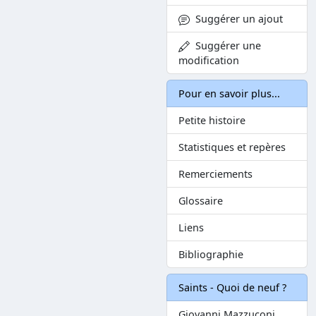
Suggérer un ajout
Suggérer une
modification
Pour en savoir plus...
Petite histoire
Statistiques et repères
Remerciements
Glossaire
Liens
Bibliographie
Saints - Quoi de neuf ?
Giovanni Mazzuconi