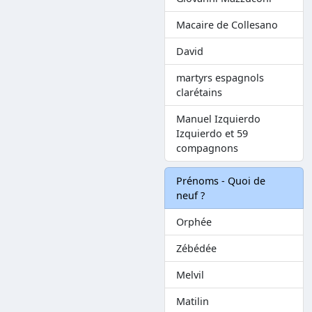
Macaire de Collesano
David
martyrs espagnols
clarétains
Manuel Izquierdo
Izquierdo et 59
compagnons
Prénoms - Quoi de
neuf ?
Orphée
Zébédée
Melvil
Matilin