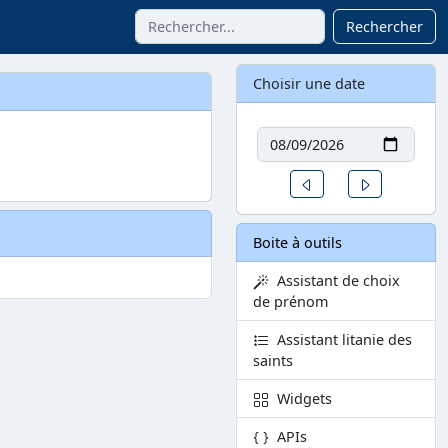
Rechercher
Choisir une date
Date
Un jour avant
Un jour aprè
Boite à outils
Assistant de choix
de prénom
Assistant litanie des
saints
Widgets
APIs