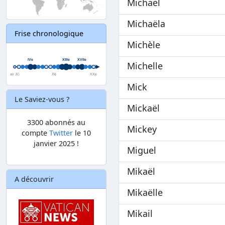
Michaël
Michaëla
Frise chronologique
Michèle
Michelle
Mick
Le Saviez-vous ?
Mickaël
3300 abonnés au
Mickey
compte
Twitter
le 10
janvier 2025 !
Miguel
Mikaël
A découvrir
Mikaëlle
Mikail