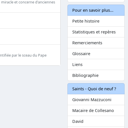
n miracle et concerne d'anciennes
Pour en savoir plus...
Petite histoire
Statistiques et repères
Remerciements
Glossaire
entifiée par le sceau du Pape
Liens
Bibliographie
Saints - Quoi de neuf ?
Giovanni Mazzuconi
Macaire de Collesano
David