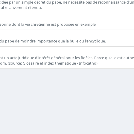
écidée par un simple décret du pape, ne nécessite pas de reconnaissance d’u
ocal relativement étendu.
ersonne dont la vie chrétienne est proposée en exemple
 du pape de moindre importance que la bulle ou l'encyclique.
 un acte juridique d'intérêt général pour les fidèles. Parce qu'elle est auth
 nom. (source: Glossaire et index thématique - Infocatho)