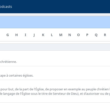
odcasts
G
H
I
J
K
L
M
N
O
P
Q
R
 chrétienne.
ape à certaines églises.
 pour but, de la part de l'Église, de proposer en exemple au peuple chrétie
langage de l'Église sous le titre de Serviteur de Dieu), et d'autoriser ou de 