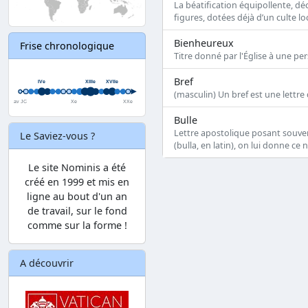
La béatification équipollente, d
figures, dotées déjà d’un culte l
Bienheureux
Frise chronologique
Titre donné par l'Église à une p
Bref
(masculin) Un bref est une lettre
Bulle
Lettre apostolique posant souvent
Le Saviez-vous ?
(bulla, en latin), on lui donne ce
Le site Nominis a été
créé en 1999 et mis en
ligne au bout d'un an
de travail, sur le fond
comme sur la forme !
A découvrir