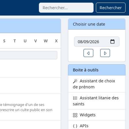
Rechercher
Choisir une date
Date
S
T
U
V
W
X
Y
Z
Un jour avant
Un jour aprè
Boite à outils
Assistant de choix
de prénom
Assistant litanie des
saints
n le témoignage d'un de ses
prescrire un culte public en son
Widgets
APIs