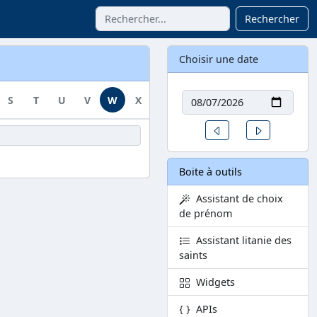
Rechercher
Choisir une date
Date
S
T
U
V
W
X
Y
Z
Un jour avant
Un jour aprè
Boite à outils
Assistant de choix
de prénom
Assistant litanie des
saints
Widgets
APIs