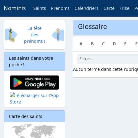
Nominis
Saints
Prénoms
Calendriers
Carte
Frise
P
Glossaire
La fête
des
prénoms !
A
B
C
D
E
F
Les saints dans votre
poche !
Aucun terme dans cette rubriq
Carte des saints