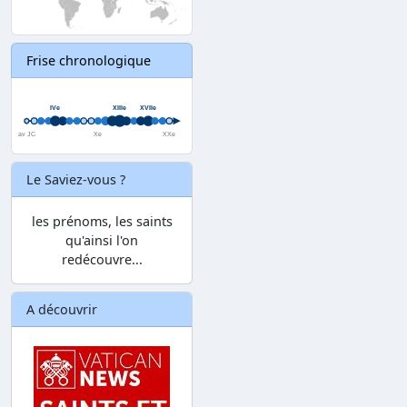
Frise chronologique
Le Saviez-vous ?
les prénoms, les saints
qu'ainsi l'on
redécouvre...
A découvrir