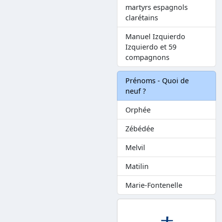
martyrs espagnols
clarétains
Manuel Izquierdo
Izquierdo et 59
compagnons
Prénoms - Quoi de
neuf ?
Orphée
Zébédée
Melvil
Matilin
Marie-Fontenelle