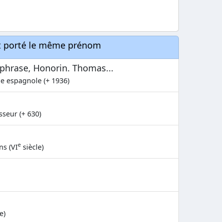
nt porté le même prénom
Euphrase, Honorin. Thomas...
le espagnole (+ 1936)
seur (+ 630)
e
ns (VI
siècle)
e)