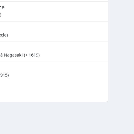
ce
)
cle)
à Nagasaki (+ 1619)
1915)