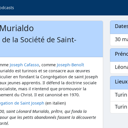
odcasts
 Murialdo
Dates
 de la Société de Saint-
30 ma
Prén
omme
Joseph Cafasso
, comme
Joseph-Benoît
Léon
urialdo est turinois et se consacre aux œuvres
ticulier en fondant la Congrégation de saint Joseph
Lieux
aux jeunes apprentis. Il défend la doctrine sociale
e socialiste, mais il n'entend que promouvoir la
Turi
gnement du Christ. Il est canonisé en 1970.
gation de Saint Joseph
(en italien)
Turi
00, saint Léonard Murialdo, prêtre, qui fonda la
 pour que les petits abandonnés fassent la découverte
arité.