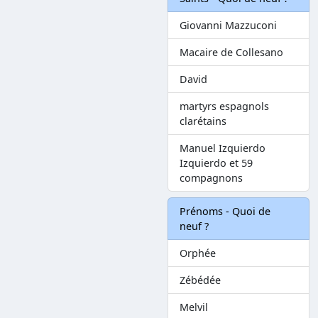
Giovanni Mazzuconi
Macaire de Collesano
David
martyrs espagnols
clarétains
Manuel Izquierdo
Izquierdo et 59
compagnons
Prénoms - Quoi de
neuf ?
Orphée
Zébédée
Melvil