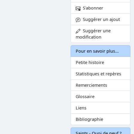
S'abonner
Suggérer un ajout
Suggérer une
modification
Pour en savoir plus...
Petite histoire
Statistiques et repères
Remerciements
Glossaire
Liens
Bibliographie
Saints - Quoi de neuf ?