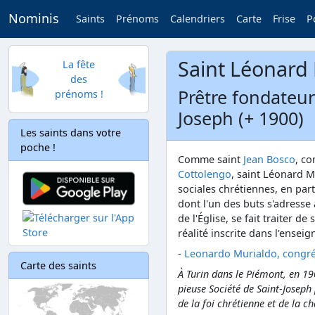
Nominis
Saints
Prénoms
Calendriers
Carte
Frise
P
Saint Léonard
La fête
des
Prêtre fondateur
prénoms !
Joseph (+ 1900)
Les saints dans votre
poche !
Comme saint
Jean Bosco
, c
Cottolengo
, saint Léonard M
sociales chrétiennes, en par
dont l'un des buts s'adresse 
de l'Église, se fait traiter d
réalité inscrite dans l'ensei
-
Leonardo Murialdo, congré
Carte des saints
À Turin dans le Piémont, en 19
pieuse Société de Saint-Joseph
de la foi chrétienne et de la ch