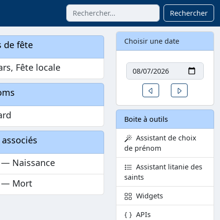
Rechercher
Choisir une date
 de fête
Date
rs, Fête locale
Un jour avant
Un jour aprè
oms
ard
Boite à outils
Assistant de choix
 associés
de prénom
n — Naissance
Assistant litanie des
saints
n — Mort
Widgets
APIs