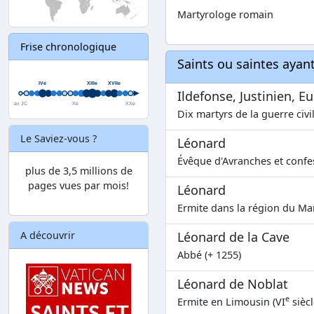
Martyrologe romain
Frise chronologique
Saints ou saintes aya
Ildefonse, Justinien, 
Dix martyrs de la guerre civi
Le Saviez-vous ?
Léonard
Évêque d'Avranches et confes
plus de 3,5 millions de
pages vues par mois!
Léonard
Ermite dans la région du Ma
Léonard de la Cave
A découvrir
Abbé (+ 1255)
Léonard de Noblat
e
Ermite en Limousin (VI
siècl