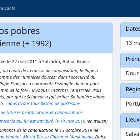
odcasts
dos pobres
Dates
lienne (+ 1992)
13 m
Prén
iée le 22 mai 2011 à Salvador, Bahia, Brasil.
,
au cours de la messe de canonisation, le Pape a
Douc
comme des "lumières douces" dans l'obscurité du
 Pape François a commenté l’évangile du jour pour
Régi
emin de la foi» : invoquer, marcher, remercier. Trois
s, par qui le Seigneur a fait briller Sa lumière «dans
Portu
éo,
«nous avons tous besoin de guérison»
 de futures béatifications et canonisations
Lieux
iracle qui lui est attribué, le 14 mai 2019
(en italien)
nnonce de la canonisation le 13 octobre 2019 de
Salv
na Vannini
,
Maria Teresa Chiramel Mankidiyan
, Dulce