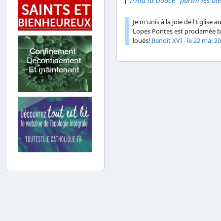
(
"Irma la Douce" parmi les bie
Je m'unis à la joie de l'Église
Lopes Pontes est proclamée bi
loués!
Benoît XVI - le 22 mai 20