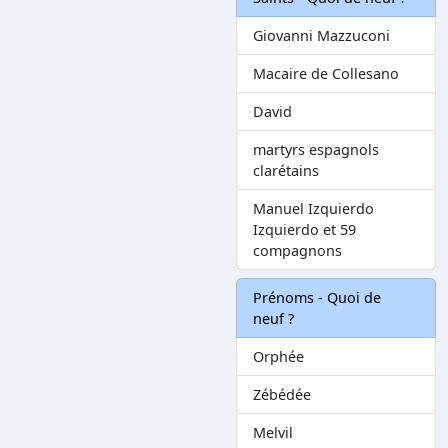
Giovanni Mazzuconi
Macaire de Collesano
David
martyrs espagnols
clarétains
Manuel Izquierdo
Izquierdo et 59
compagnons
Prénoms - Quoi de
neuf ?
Orphée
Zébédée
Melvil