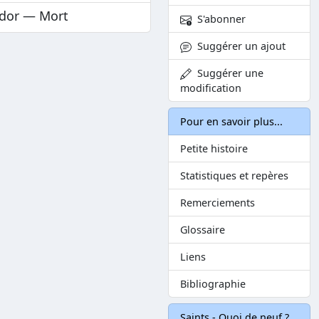
ador — Mort
S'abonner
Suggérer un ajout
Suggérer une
modification
Pour en savoir plus...
Petite histoire
Statistiques et repères
Remerciements
Glossaire
Liens
Bibliographie
Saints - Quoi de neuf ?