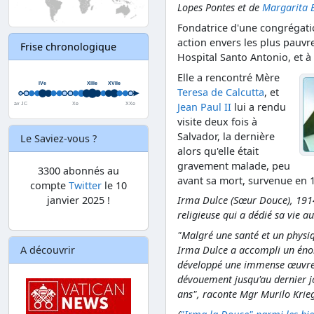
Lopes Pontes et de
Margarita 
Fondatrice d'une congrégatio
action envers les plus pauvres
Frise chronologique
Hospital Santo Antonio, et à
Elle a rencontré Mère
Teresa de Calcutta
, et
Jean Paul II
lui a rendu
visite deux fois à
Salvador, la dernière
Le Saviez-vous ?
alors qu'elle était
gravement malade, peu
3300 abonnés au
avant sa mort, survenue en 
compte
Twitter
le 10
janvier 2025 !
Irma Dulce (Sœur Douce), 191
religieuse qui a dédié sa vie 
"Malgré une santé et un physiq
A découvrir
Irma Dulce a accompli un énorm
développé une immense œuvre so
dévouement jusqu'au dernier jo
ans", raconte Mgr Murilo Krieg