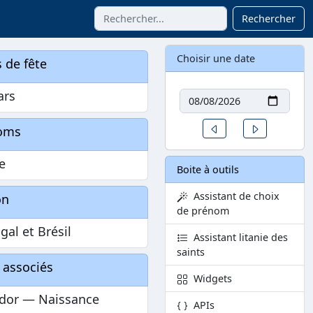
Rechercher
Choisir une date
 de fête
Date
ars
Un jour avant
Un jour aprè
oms
e
Boite à outils
Assistant de choix
on
de prénom
gal et Brésil
Assistant litanie des
saints
 associés
Widgets
ador — Naissance
APIs