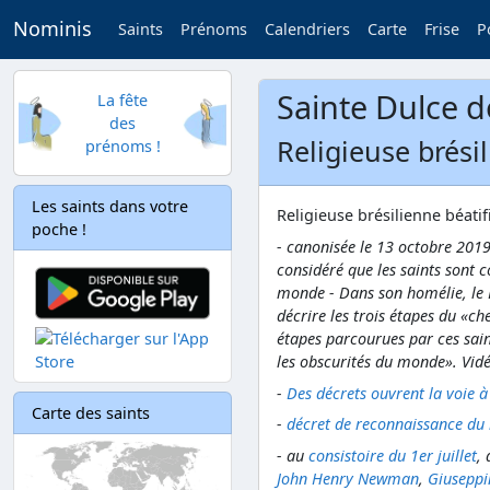
Nominis
Saints
Prénoms
Calendriers
Carte
Frise
P
Sainte Dulce 
La fête
des
Religieuse brési
prénoms !
Les saints dans votre
Religieuse brésilienne béatif
poche !
- canonisée le 13 octobre 2019
considéré que les saints sont 
monde -
Dans son homélie, le
décrire les trois étapes du «ch
étapes parcourues par ces saint
les obscurités du monde». Vid
-
Des décrets ouvrent la voie à
Carte des saints
-
décret de reconnaissance du m
- au
consistoire du 1er juillet
,
a
John Henry Newman
,
Giuseppi