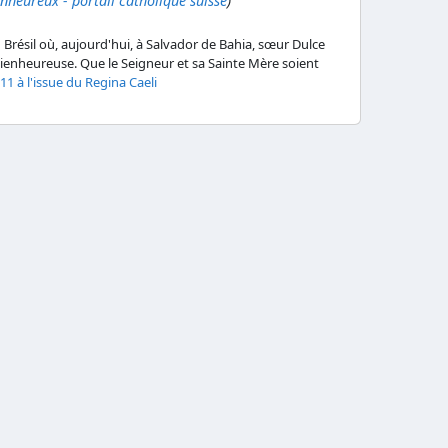
nheureux - portail catholique suisse
)
 au Brésil où, aujourd'hui, à Salvador de Bahia, sœur Dulce
enheureuse. Que le Seigneur et sa Sainte Mère soient
11 à l'issue du Regina Caeli