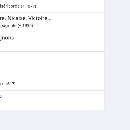
iséricorde (+ 1877)
e, Nicaise, Victoire...
spagnole (+ 1936)
agnons
(+ 1617)
o