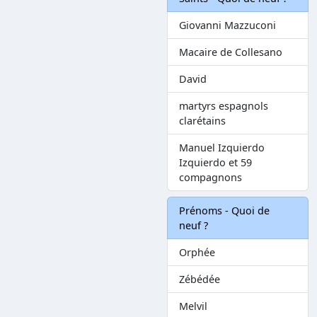
Giovanni Mazzuconi
Macaire de Collesano
David
martyrs espagnols
clarétains
Manuel Izquierdo
Izquierdo et 59
compagnons
Prénoms - Quoi de
neuf ?
Orphée
Zébédée
Melvil