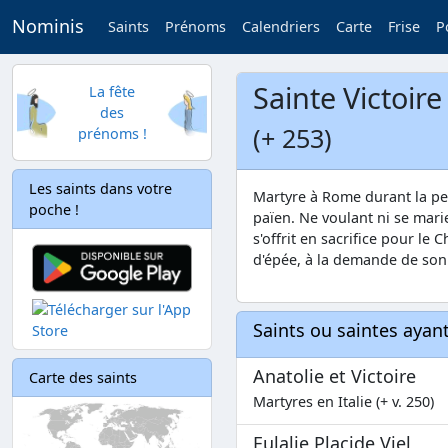
Nominis
Saints
Prénoms
Calendriers
Carte
Frise
P
Sainte Victoire
La fête
des
(+ 253)
prénoms !
Les saints dans votre
Martyre à Rome durant la per
poche !
païen. Ne voulant ni se marier
s'offrit en sacrifice pour le 
d'épée, à la demande de son 
Saints ou saintes aya
Anatolie et Victoire
Carte des saints
Martyres en Italie (+ v. 250)
Eulalie Placide Viel