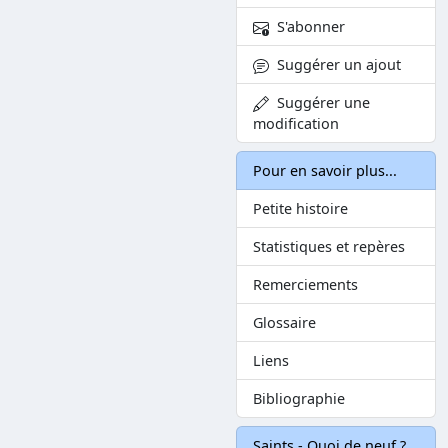
S'abonner
Suggérer un ajout
Suggérer une
modification
Pour en savoir plus...
Petite histoire
Statistiques et repères
Remerciements
Glossaire
Liens
Bibliographie
Saints - Quoi de neuf ?