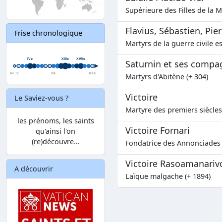
Supérieure des Filles de la M
Flavius, Sébastien, Pierr
Frise chronologique
Martyrs de la guerre civile e
Saturnin et ses comp
Martyrs d'Abitène (+ 304)
Victoire
Le Saviez-vous ?
Martyre des premiers siècles
les prénoms, les saints
Victoire Fornari
qu'ainsi l'on
(re)découvre...
Fondatrice des Annonciades 
Victoire Rasoamanariv
A découvrir
Laïque malgache (+ 1894)