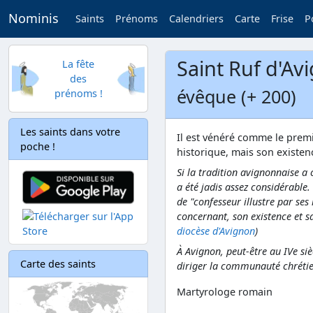
Nominis
Saints
Prénoms
Calendriers
Carte
Frise
P
Saint Ruf d'Av
La fête
des
évêque (+ 200)
prénoms !
Les saints dans votre
Il est vénéré comme le prem
poche !
historique, mais son existence
Si la tradition avignonnaise a 
a été jadis assez considérable. 
de "confesseur illustre par se
concernant, son existence et sa
diocèse d'Avignon
)
À Avignon, peut-être au IVe siè
Carte des saints
diriger la communauté chrétie
Martyrologe romain