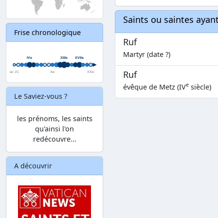
Saints ou saintes aya
Frise chronologique
Ruf
Martyr (date ?)
Ruf
e
évêque de Metz (IV
siècle)
Le Saviez-vous ?
les prénoms, les saints
qu'ainsi l'on
redécouvre...
A découvrir