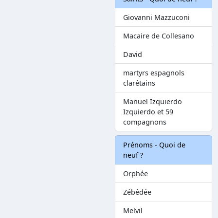
Giovanni Mazzuconi
Macaire de Collesano
David
martyrs espagnols
clarétains
Manuel Izquierdo
Izquierdo et 59
compagnons
Prénoms - Quoi de
neuf ?
Orphée
Zébédée
Melvil