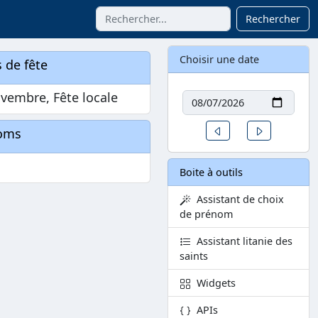
Rechercher
Choisir une date
 de fête
Date
vembre, Fête locale
Un jour avant
Un jour aprè
oms
Boite à outils
Assistant de choix
de prénom
Assistant litanie des
saints
Widgets
APIs