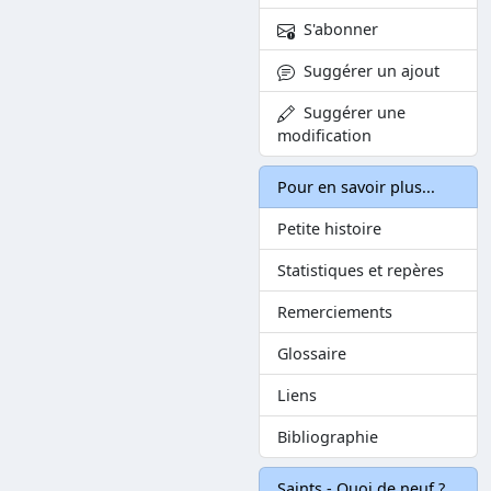
S'abonner
Suggérer un ajout
Suggérer une
modification
Pour en savoir plus...
Petite histoire
Statistiques et repères
Remerciements
Glossaire
Liens
Bibliographie
Saints - Quoi de neuf ?