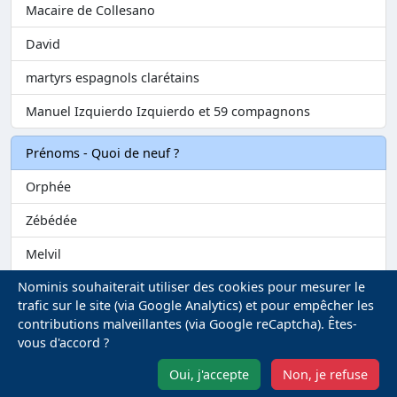
Macaire de Collesano
David
martyrs espagnols clarétains
Manuel Izquierdo Izquierdo et 59 compagnons
Prénoms - Quoi de neuf ?
Orphée
Zébédée
Melvil
Nominis souhaiterait utiliser des cookies pour mesurer le
Matilin
trafic sur le site (via Google Analytics) et pour empêcher les
Marie-Fontenelle
contributions malveillantes (via Google reCaptcha). Êtes-
vous d'accord ?
Mentions légales
-
Gestion des Cookies
Oui, j'accepte
Non, je refuse