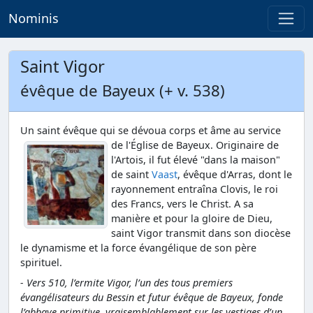
Nominis
Saint Vigor
évêque de Bayeux (+ v. 538)
Un saint évêque qui se dévoua corps et âme au service
de l'Église de Bayeux.
Originaire de
l'Artois, il fut élevé "dans la maison"
de saint
Vaast
, évêque d'Arras, dont le
rayonnement entraîna Clovis, le roi
des Francs, vers le Christ. A sa
manière et pour la gloire de Dieu,
saint Vigor transmit dans son diocèse
le dynamisme et la force évangélique de son père
spirituel.
- Vers 510, l’ermite Vigor, l’un des tous premiers
évangélisateurs du Bessin et futur évêque de Bayeux, fonde
l’abbaye primitive, vraisemblablement sur les vestiges d’un