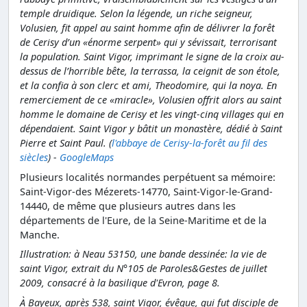
temple druidique. Selon la légende, un riche seigneur,
Volusien, fit appel au saint homme afin de délivrer la forêt
de Cerisy d’un «énorme serpent» qui y sévissait, terrorisant
la population. Saint Vigor, imprimant le signe de la croix au-
dessus de l’horrible bête, la terrassa, la ceignit de son étole,
et la confia à son clerc et ami, Theodomire, qui la noya. En
remerciement de ce «miracle», Volusien offrit alors au saint
homme le domaine de Cerisy et les vingt-cinq villages qui en
dépendaient. Saint Vigor y bâtit un monastère, dédié à Saint
Pierre et Saint Paul. (
l'abbaye de Cerisy-la-forêt au fil des
siècles
) -
GoogleMaps
Plusieurs localités normandes perpétuent sa mémoire:
Saint-Vigor-des Mézerets-14770, Saint-Vigor-le-Grand-
14440, de même que plusieurs autres dans les
départements de l'Eure, de la Seine-Maritime et de la
Manche.
Illustration: à Neau 53150, une bande dessinée: la vie de
saint Vigor, extrait du N°105 de Paroles&Gestes de juillet
2009, consacré à la basilique d'Evron, page 8.
À Bayeux, après 538, saint Vigor, évêque, qui fut disciple de