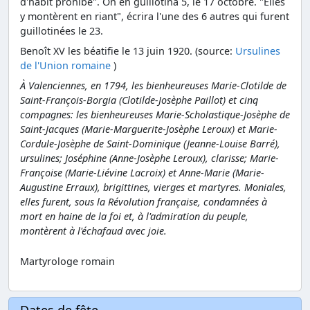
d'habit prohibé". On en guillotina 5, le 17 octobre. "Elles
y montèrent en riant", écrira l'une des 6 autres qui furent
guillotinées le 23.
Benoît XV les béatifie le 13 juin 1920. (source:
Ursulines
de l'Union romaine
)
À Valenciennes, en 1794, les bienheureuses Marie-Clotilde de
Saint-François-Borgia (Clotilde-Josèphe Paillot) et cinq
compagnes: les bienheureuses Marie-Scholastique-Josèphe de
Saint-Jacques (Marie-Marguerite-Josèphe Leroux) et Marie-
Cordule-Josèphe de Saint-Dominique (Jeanne-Louise Barré),
ursulines; Joséphine (Anne-Josèphe Leroux), clarisse; Marie-
Françoise (Marie-Liévine Lacroix) et Anne-Marie (Marie-
Augustine Erraux), brigittines, vierges et martyres. Moniales,
elles furent, sous la Révolution française, condamnées à
mort en haine de la foi et, à l'admiration du peuple,
montèrent à l'échafaud avec joie.
Martyrologe romain