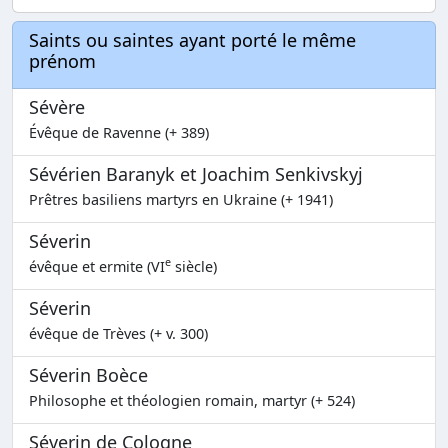
Saints ou saintes ayant porté le même
prénom
Sévère
Évêque de Ravenne (+ 389)
Sévérien Baranyk et Joachim Senkivskyj
Prêtres basiliens martyrs en Ukraine (+ 1941)
Séverin
e
évêque et ermite (VI
siècle)
Séverin
évêque de Trèves (+ v. 300)
Séverin Boèce
Philosophe et théologien romain, martyr (+ 524)
Séverin de Cologne