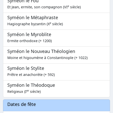
Syméon le Fou
e
Et Jean, ermite, son compagnon (VI
siècle)
Syméon le Métaphraste
e
Hagiographe byzantin (X
siècle)
Syméon le Myroblite
Ermite orthodoxe (+ 1200)
Syméon le Nouveau Théologien
Moine et higoumène à Constantinople (+ 1022)
Syméon le Stylite
Prêtre et anachorète (+ 592)
Syméon le Théodoque
er
Religieux (I
siècle)
Dates de fête