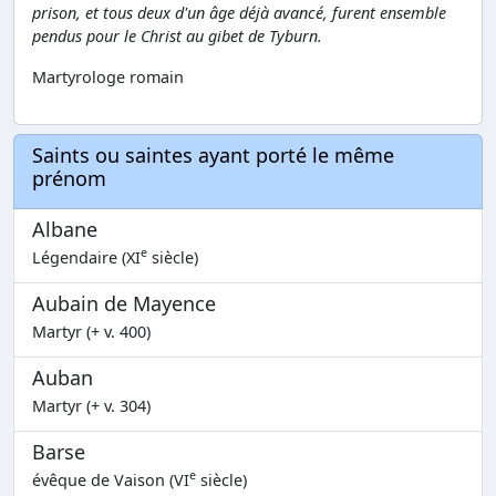
prison, et tous deux d'un âge déjà avancé, furent ensemble
pendus pour le Christ au gibet de Tyburn.
Martyrologe romain
Saints ou saintes ayant porté le même
prénom
Albane
e
Légendaire (XI
siècle)
Aubain de Mayence
Martyr (+ v. 400)
Auban
Martyr (+ v. 304)
Barse
e
évêque de Vaison (VI
siècle)