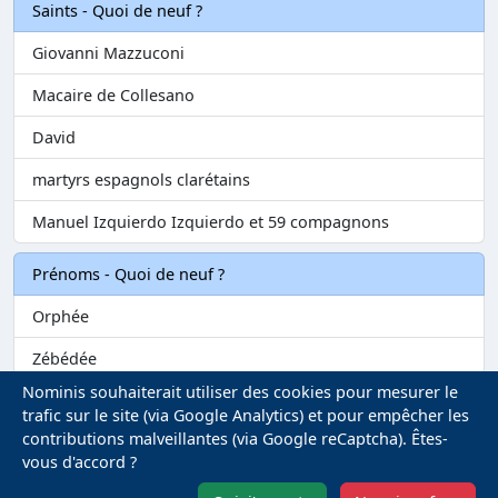
Saints - Quoi de neuf ?
Giovanni Mazzuconi
Macaire de Collesano
David
martyrs espagnols clarétains
Manuel Izquierdo Izquierdo et 59 compagnons
Prénoms - Quoi de neuf ?
Orphée
Zébédée
Nominis souhaiterait utiliser des cookies pour mesurer le
Melvil
trafic sur le site (via Google Analytics) et pour empêcher les
contributions malveillantes (via Google reCaptcha). Êtes-
Matilin
vous d'accord ?
Marie-Fontenelle