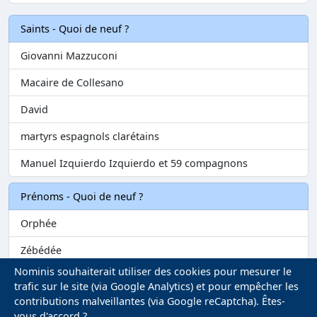
Saints - Quoi de neuf ?
Giovanni Mazzuconi
Macaire de Collesano
David
martyrs espagnols clarétains
Manuel Izquierdo Izquierdo et 59 compagnons
Prénoms - Quoi de neuf ?
Orphée
Zébédée
Nominis souhaiterait utiliser des cookies pour mesurer le
Melvil
trafic sur le site (via Google Analytics) et pour empêcher les
contributions malveillantes (via Google reCaptcha). Êtes-
Matilin
vous d'accord ?