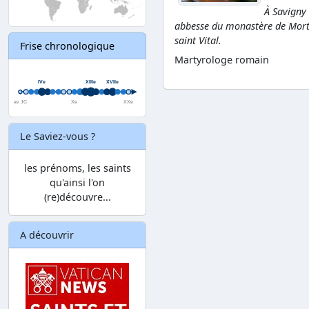
À Savigny
abbesse du monastère de Mortai
saint Vital.
Frise chronologique
Martyrologe romain
Le Saviez-vous ?
les prénoms, les saints
qu'ainsi l'on
(re)découvre...
A découvrir