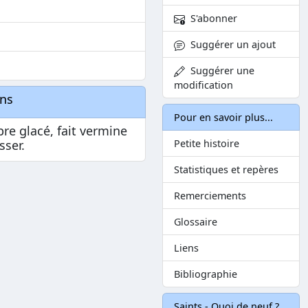
h
S'abonner
Suggérer un ajout
Suggérer une
modification
ons
Pour en savoir plus...
re glacé, fait vermine
sser.
Petite histoire
Statistiques et repères
Remerciements
Glossaire
Liens
Bibliographie
Saints - Quoi de neuf ?