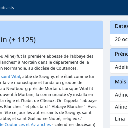
odcasts
Dates
in (+ 1125)
20 oc
Prén
ou Aline) fut la première abbesse de l'abbaye des
lanches" à Mortain dans le département de la
Adel
n Normandie, au diocèse de Coutances.
e
saint Vital
, abbé de Savigny, elle était comme lui
Mais 
ar la vie monastique et fonda un groupe de
au Neufbourg près de Mortain. Lorsque Vital fit
Adin
couvent à Mortain, la communauté s'y installa en
la règle et l'habit de Cîteaux. On l'appela " abbaye
Aline
 Blanches " et plus tard " Abbaye Blanche ". Avec
n fête ce jour les autres saints de Savigny, saint
Lina
 abbé, et saint Guillaume Niobé, religieux."
de Coutances et Avranches
- calendrier diocésain)