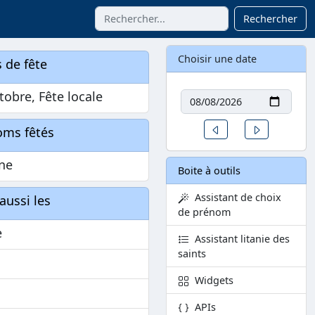
Rechercher
Choisir une date
 de fête
Date
tobre, Fête locale
Un jour avant
Un jour aprè
oms fêtés
ine
Boite à outils
Assistant de choix
aussi les
de prénom
e
Assistant litanie des
saints
Widgets
APIs