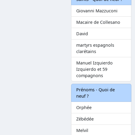
Giovanni Mazzuconi
Macaire de Collesano
David
martyrs espagnols
clarétains
Manuel Izquierdo
Izquierdo et 59
compagnons
Prénoms - Quoi de
neuf ?
Orphée
Zébédée
Melvil