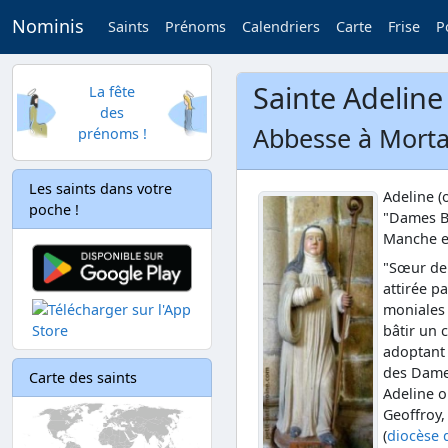
Nominis
Saints
Prénoms
Calendriers
Carte
Frise
P
Sainte Adeline
La fête
des
Abbesse à Morta
prénoms !
Les saints dans votre
Adeline (
poche !
"Dames B
Manche e
"Sœur d
attirée p
moniales 
bâtir un 
adoptant 
des Dames
Carte des saints
Adeline o
Geoffroy,
(
diocèse 