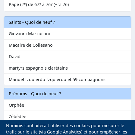
e
Pape (2
) de 67? à 76? (+ v. 76)
Saints - Quoi de neuf ?
Giovanni Mazzuconi
Macaire de Collesano
David
martyrs espagnols clarétains
Manuel Izquierdo Izquierdo et 59 compagnons
Prénoms - Quoi de neuf ?
Orphée
Zébédée
Nominis souhaiterait utiliser des cookies pour mesurer le
Melvil
trafic sur le site (via Google Analytics) et pour empêcher les