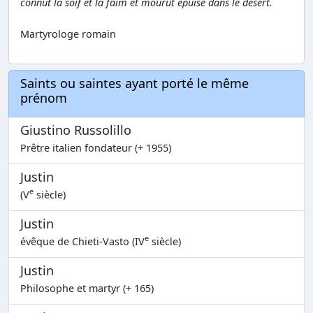
connut la soif et la faim et mourut épuisé dans le désert.
Martyrologe romain
Saints ou saintes ayant porté le même
prénom
Giustino Russolillo
Prêtre italien fondateur (+ 1955)
Justin
e
(V
siècle)
Justin
e
évêque de Chieti-Vasto (IV
siècle)
Justin
Philosophe et martyr (+ 165)