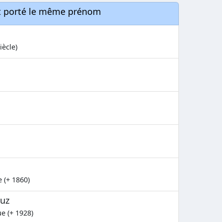
nt porté le même prénom
iècle)
 (+ 1860)
ruz
e (+ 1928)