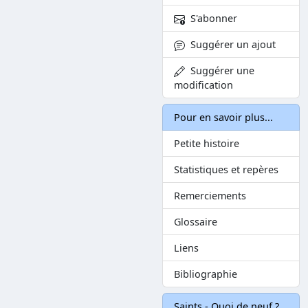
S'abonner
Suggérer un ajout
Suggérer une
modification
Pour en savoir plus...
Petite histoire
Statistiques et repères
Remerciements
Glossaire
Liens
Bibliographie
Saints - Quoi de neuf ?