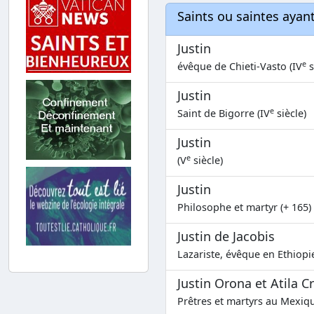
Saints ou saintes aya
Justin
e
évêque de Chieti-Vasto (IV
s
Justin
e
Saint de Bigorre (IV
siècle)
Justin
e
(V
siècle)
Justin
Philosophe et martyr (+ 165)
Justin de Jacobis
Lazariste, évêque en Ethiopie
Justin Orona et Atila C
Prêtres et martyrs au Mexiqu