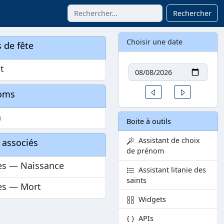
Rechercher
Choisir une date
 de fête
Date
t
Un jour avant
Un jour aprè
oms
n
Boite à outils
Assistant de choix
 associés
de prénom
es — Naissance
Assistant litanie des
saints
es — Mort
Widgets
APIs