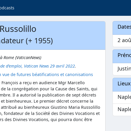
odcasts
Russolillo
Dates
ndateur (+ 1955)
2 aoû
Prén
à Rome (VaticanNews)
de d’emploi, Vatican News 29 avril 2022
.
Justi
 vue de futures béatifications et canonisations
Lieux
e François a reçu en audience Mgr Marcello
de la congrégation pour la Cause des Saints, qui
mbre. Il a autorisé la publication de sept décrets
Napl
 et bienheureux. Le premier décret concerne la
 attribué au bienheureux Giustino Maria Russolillo
Napl
n, fondateur de la Société des Divines Vocations et
s des Divines Vocations, qui pourra donc être