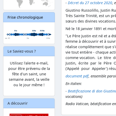
-
Décret du 27 octobre 2020
, 
Giustino Russolillo, Justin Ru
Très Sainte Trinité, est un p
Frise chronologique
sœurs des divines vocations
Né le 18 janvier 1891 et mort
"Le Père Justin est né et a
femme à découvrir et à suivr
réalise complètement que s’il
Le Saviez-vous ?
vie tout entière - chaque act
comme vocation. Le titre 
Utilisez l'alerte e-mail,
Justin, écrite par le Père 
pour être prévenu de la
('Appelé pour Appeler') rés
fête d'un saint, une
document pdf
, ensemble paroi
semaine avant, la veille
En italien:
ou le jour même !
-
Beatificazione di don Giustin
vocations)
A découvrir
Radio Vatican, béatification e