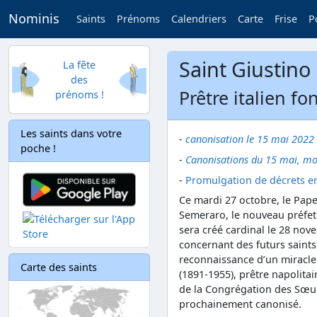
Nominis
Saints
Prénoms
Calendriers
Carte
Frise
P
Saint Giustino 
La fête
des
Prêtre italien fo
prénoms !
Les saints dans votre
-
canonisation le 15 mai 2022
poche !
-
Canonisations du 15 mai, mo
-
Promulgation de décrets en
Ce mardi 27 octobre, le Pap
Semeraro, le nouveau préfet 
sera créé cardinal le 28 nove
concernant des futurs saints
reconnaissance d’un miracle
Carte des saints
(1891-1955), prêtre napolitai
de la Congrégation des Sœur
prochainement canonisé.