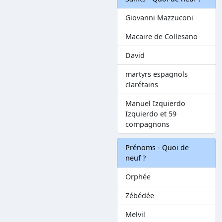
Giovanni Mazzuconi
Macaire de Collesano
David
martyrs espagnols
clarétains
Manuel Izquierdo
Izquierdo et 59
compagnons
Prénoms - Quoi de
neuf ?
Orphée
Zébédée
Melvil