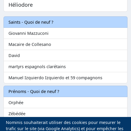
Héliodore
Saints - Quoi de neuf ?
Giovanni Mazzuconi
Macaire de Collesano
David
martyrs espagnols clarétains
Manuel Izquierdo Izquierdo et 59 compagnons
Prénoms - Quoi de neuf ?
Orphée
Zébédée
Nominis souhaiterait utiliser des cookies pour mesurer le
Melvil
trafic sur le site (via Google Analytics) et pour empêcher les