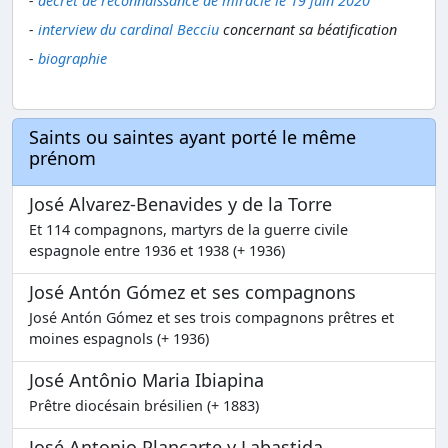
-
décret de reconnaissance de miracle le 19 juin 2020
-
interview du cardinal Becciu
concernant sa béatification
-
biographie
Saints ou saintes ayant porté le même
prénom
José Alvarez-Benavides y de la Torre
Et 114 compagnons, martyrs de la guerre civile
espagnole entre 1936 et 1938 (+ 1936)
José Antón Gómez et ses compagnons
José Antón Gómez et ses trois compagnons prêtres et
moines espagnols (+ 1936)
José Antônio Maria Ibiapina
Prêtre diocésain brésilien (+ 1883)
José Antonio Plancarte y Labastida