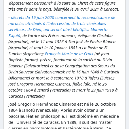
'dépassement personnel' à la suite du Christ de cette figure
très aimée dans le pays, béatifiée le 30 avril 2021 à Caracas.
-
décrets du 19 juin 2020 concernent la reconnaissance de
miracles attribués à l’intercession de trois vénérables
serviteurs de Dieu, qui seront ainsi béatifiés
:
Mamerto
Esquiú
, de l’ordre des Frères mineurs, évêque de Córdoba
(Argentine), né le 11 mai 1826 à San Josè de Piedra Blanca
(Argentine) et mort le 10 janvier 1883 à La Posta de El
Suncho (Argentine);
François-Marie de la Croix
(né Jean-
Baptiste Jordan), prêtre, fondateur de la société du Divin
Sauveur (Salvatoriens) et de la Congrégation des Sœurs du
Divin Sauveur (Salvatoriennes); né le 16 juin 1848 à Gurtweil
(Allemagne) et mort le 8 septembre 1918 à Tafers (Suisse);
José Gregorio Hernández Cisneros, fidèle laïc, né le 26
octobre 1864 à Isnotú (Venezuela) et mort le 29 juin 1919 à
Caracas (Venezuela).
José Gregorio Hernández Cisneros est né le 26 octobre
1864 à Isnotú (Venezuela). Après avoir obtenu un
baccalauréat en philosophie, il est diplômé en médecine
de l'Université de Caracas. En 1889, il suit des master
classes en microbiologie et bactériologie à Paris. De