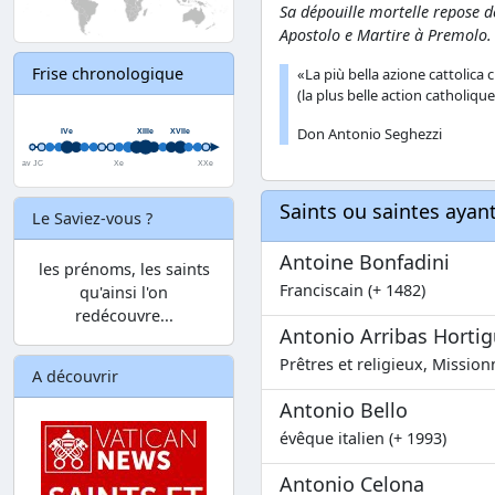
Sa dépouille mortelle repose d
Apostolo e Martire à Premolo.
Frise chronologique
«La più bella azione cattolica
(la plus belle action catholiqu
Don Antonio Seghezzi
Saints ou saintes aya
Le Saviez-vous ?
Antoine Bonfadini
les prénoms, les saints
Franciscain (+ 1482)
qu'ainsi l'on
redécouvre...
Antonio Arribas Horti
Prêtres et religieux, Missio
A découvrir
Antonio Bello
évêque italien (+ 1993)
Antonio Celona