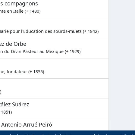
ses compagnons
te en Italie (+ 1480)
arie pour l'Education des sourds-muets (+ 1842)
ez de Orbe
n du Divin Pasteur au Mexique (+ 1929)
he, fondateur (+ 1855)
)
ález Suárez
 1851)
t Antonio Arrué Peiró
spagnole (+ 1936)