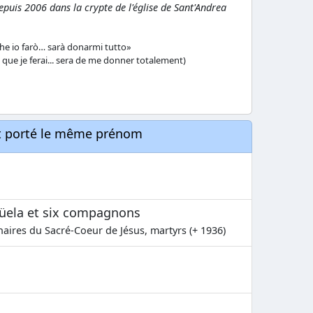
epuis 2006 dans la crypte de l'église de Sant'Andrea
 che io farò… sarà donarmi tutto»
e que je ferai... sera de me donner totalement)
nt porté le même prénom
güela et six compagnons
nnaires du Sacré-Coeur de Jésus, martyrs (+ 1936)