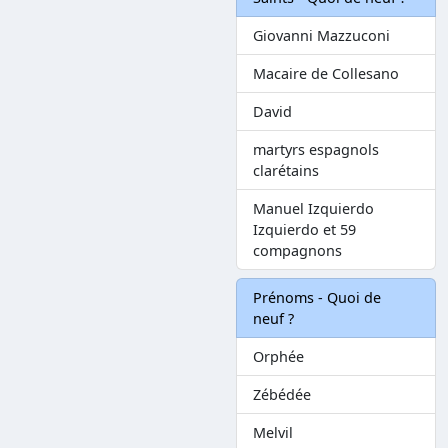
Giovanni Mazzuconi
Macaire de Collesano
David
martyrs espagnols
clarétains
Manuel Izquierdo
Izquierdo et 59
compagnons
Prénoms - Quoi de
neuf ?
Orphée
Zébédée
Melvil