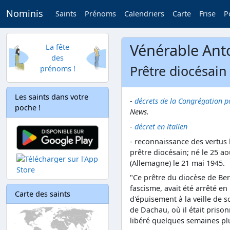
Nominis
Saints
Prénoms
Calendriers
Carte
Frise
P
Vénérable Ant
La fête
des
Prêtre diocésain
prénoms !
Les saints dans votre
-
décrets de la Congrégation p
poche !
News.
-
décret en italien
- reconnaissance des vertus
prêtre diocésain; né le 25 a
(Allemagne) le 21 mai 1945.
"Ce prêtre du diocèse de Be
fascisme, avait été arrêté en
Carte des saints
d'épuisement à la veille de 
de Dachau, où il était prison
libéré quelques semaines plu