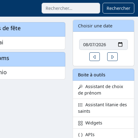
Rechercher
Choisir une date
 de fête
Date
ai
Un jour avant
Un jour aprè
oms
nio
Boite à outils
Assistant de choix
de prénom
Assistant litanie des
saints
Widgets
APIs