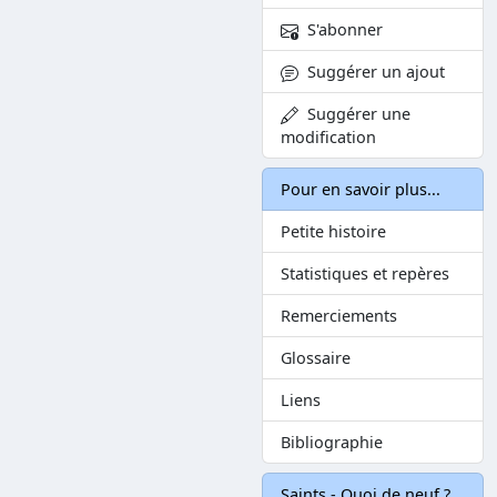
S'abonner
Suggérer un ajout
Suggérer une
modification
Pour en savoir plus...
Petite histoire
Statistiques et repères
Remerciements
Glossaire
Liens
Bibliographie
Saints - Quoi de neuf ?