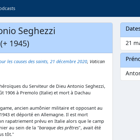
odcasts
onio Seghezzi
Dates
 (+ 1945)
21 m
Prén
our les causes des saints, 21 décembre 2020
, Vatican
Anto
 héroïques du Serviteur de Dieu Antonio Seghezzi,
oût 1906 à Premolo (Italie) et mort à Dachau
rgame, ancien aumônier militaire et opposant au
 1943 et déporté en Allemagne. Il est mort
son rapatriement prévu en Italie alors que le camp
nier au sein de la
"baraque des prêtres
", avait été
s tôt."