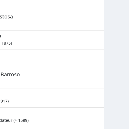
stosa
o
+ 1875)
 Barroso
1917)
ndateur (+ 1589)