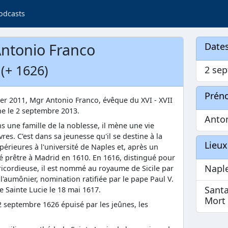
odcasts
ntonio Franco
Dates
 (+ 1626)
2 se
Prén
ier 2011, Mgr Antonio Franco, évêque du XVI - XVII
ine le 2 septembre 2013.
Anto
 une famille de la noblesse, il mène une vie
res. C'est dans sa jeunesse qu'il se destine à la
Lieux
upérieures à l'université de Naples et, après un
é prêtre à Madrid en 1610. En 1616, distingué pour
Napl
éricordieuse, il est nommé au royaume de Sicile par
it l'aumônier, nomination ratifiée par le pape Paul V.
Santa
e Sainte Lucie le 18 mai 1617.
Mort
 2 septembre 1626 épuisé par les jeûnes, les