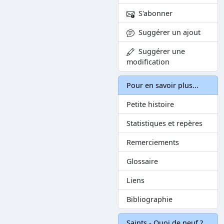
S'abonner
Suggérer un ajout
Suggérer une
modification
Pour en savoir plus...
Petite histoire
Statistiques et repères
Remerciements
Glossaire
Liens
Bibliographie
Saints - Quoi de neuf ?