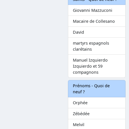
Giovanni Mazzuconi
Macaire de Collesano
David
martyrs espagnols
clarétains
Manuel Izquierdo
Izquierdo et 59
compagnons
Prénoms - Quoi de
neuf ?
Orphée
Zébédée
Melvil