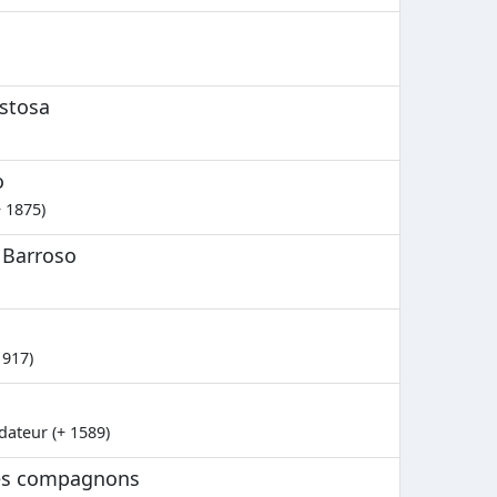
stosa
o
+ 1875)
 Barroso
1917)
ndateur (+ 1589)
ses compagnons