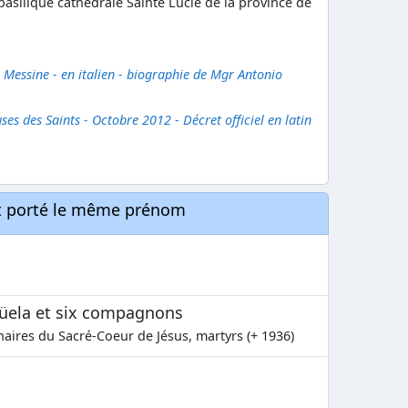
basilique cathédrale Sainte Lucie de la province de
, Messine - en italien - biographie de Mgr Antonio
es des Saints - Octobre 2012 - Décret officiel en latin
nt porté le même prénom
güela et six compagnons
nnaires du Sacré-Coeur de Jésus, martyrs (+ 1936)