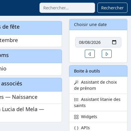
Rechercher
Choisir une date
 de fête
Date
ptembre
Un jour avant
Un jour aprè
oms
nio
Boite à outils
Assistant de choix
 associés
de prénom
es — Naissance
Assistant litanie des
saints
 Lucia del Mela —
Widgets
APIs