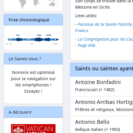
Son corps se trouve dans la 
Messine en Sicile.
Liens utiles:
Frise chronologique
-
Paroisse de la Sainte Famille
Franco
-
La Congrégation pour les Caus
- Page 846
Le Saviez-vous ?
Saints ou saintes aya
Nominis est optimisé
pour la navigation sur
Antoine Bonfadini
les smartphones !
Franciscain (+ 1482)
Essayez !
Antonio Arribas Horti
Prêtres et religieux, Missio
A découvrir
Antonio Bello
évêque italien (+ 1993)