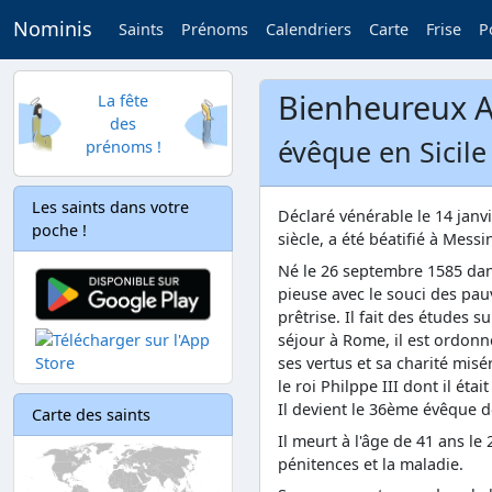
Nominis
Saints
Prénoms
Calendriers
Carte
Frise
P
Bienheureux A
La fête
des
évêque en Sicile
prénoms !
Les saints dans votre
Déclaré vénérable le 14 janv
poche !
siècle, a été béatifié à Mess
Né le 26 septembre 1585 dans
pieuse avec le souci des pauv
prêtrise. Il fait des études s
séjour à Rome, il est ordonn
ses vertus et sa charité mis
le roi Philppe III dont il éta
Il devient le 36ème évêque d
Carte des saints
Il meurt à l'âge de 41 ans le
pénitences et la maladie.