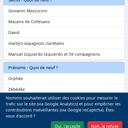
Giovanni Mazzuconi
Macaire de Collesano
David
martyrs espagnols clarétains
Manuel Izquierdo Izquierdo et 59 compagnons
Prénoms - Quoi de neuf ?
Orphée
Zébédée
Nominis souhaiterait utiliser des cookies pour mesurer le
Melvil
trafic sur le site (via Google Analytics) et pour empêcher les
contributions malveillantes (via Google reCaptcha). Êtes-
Matilin
vous d'accord ?
Marie-Fontenelle
Oui, j'accepte
Non, je refuse