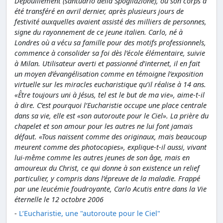
Dépouillement (santuario della Spogliazione), où son corps a
été transféré en avril dernier, après plusieurs jours de
festivité auxquelles avaient assisté des milliers de personnes,
signe du rayonnement de ce jeune italien. Carlo, né à
Londres où a vécu sa famille pour des motifs professionnels,
commence à consolider sa foi dès l’école élémentaire, suivie
à Milan. Utilisateur averti et passionné d’internet, il en fait
un moyen d’évangélisation comme en témoigne l’exposition
virtuelle sur les miracles eucharistique qu’il réalise à 14 ans.
«Être toujours uni à Jésus, tel est le but de ma vie», aime-t-il
à dire. C’est pourquoi l’Eucharistie occupe une place centrale
dans sa vie, elle est «son autoroute pour le Ciel». La prière du
chapelet et son amour pour les autres ne lui font jamais
défaut. «Tous naissent comme des originaux, mais beaucoup
meurent comme des photocopies», explique-t-il aussi, vivant
lui-même comme les autres jeunes de son âge, mais en
amoureux du Christ, ce qui donne à son existence un relief
particulier, y compris dans l’épreuve de la maladie. Frappé
par une leucémie foudroyante, Carlo Acutis entre dans la Vie
éternelle le 12 octobre 2006
-
L’Eucharistie, une "autoroute pour le Ciel"