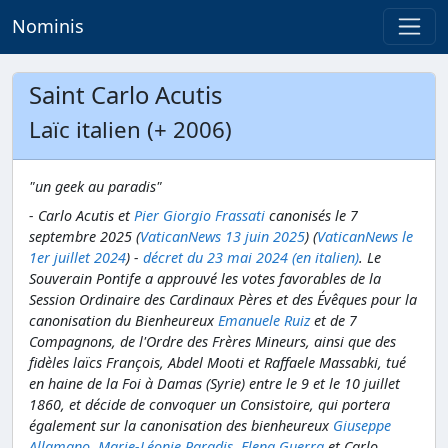
Nominis
Saint Carlo Acutis
Laïc italien (+ 2006)
"un geek au paradis"
- Carlo Acutis et
Pier Giorgio Frassati
canonisés le 7
septembre 2025 (
VaticanNews 13 juin 2025
) (
VaticanNews le
1er juillet 2024
) -
décret du 23 mai 2024 (en italien)
. Le
Souverain Pontife a approuvé les votes favorables de la
Session Ordinaire des Cardinaux Pères et des Évêques pour la
canonisation du Bienheureux
Emanuele Ruiz
et de 7
Compagnons, de l'Ordre des Frères Mineurs, ainsi que des
fidèles laïcs François, Abdel Mooti et Raffaele Massabki, tué
en haine de la Foi à Damas (Syrie) entre le 9 et le 10 juillet
1860, et décide de convoquer un Consistoire, qui portera
également sur la canonisation des bienheureux
Giuseppe
Allamano
,
Marie-Léonie Paradis
,
Elena Guerra
et Carlo