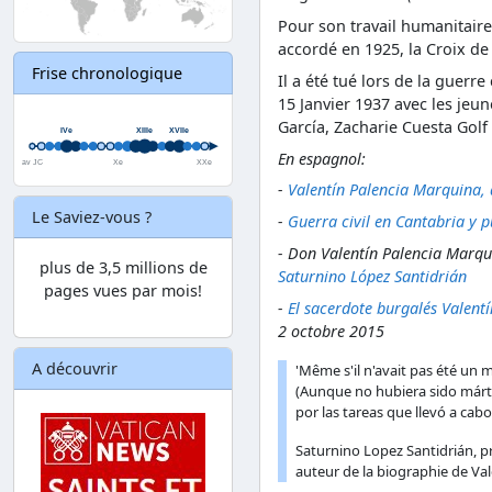
Pour son travail humanitaire
accordé en 1925, la Croix de 
Frise chronologique
Il a été tué lors de la guerr
15 Janvier 1937 avec les je
García, Zacharie Cuesta Golf
En espagnol:
-
Valentín Palencia Marquina, 
Le Saviez-vous ?
-
Guerra civil en Cantabria y p
- Don Valentín Palencia Marqu
plus de 3,5 millions de
Saturnino López Santidrián
pages vues par mois!
-
El sacerdote burgalés Valent
2 octobre 2015
A découvrir
'Même s'il n'avait pas été un ma
(Aunque no hubiera sido márti
por las tareas que llevó a cabo
Saturnino Lopez Santidrián, pr
auteur de la biographie de Va