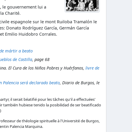
, le gouvernement lui a
la Charité.
e civile espagnole sur le mont Ruiloba Tramalón le
unes: Donato Rodríguez García, Germán García
 et Emilio Huidobro Corrales.
de mártir a beato
ueblos de Castilla
, page 68
ina. El Cura de los Niños Pobres y Huérfanos,
livre de
ín Palencia será declarado beato
, Diario de Burgos, le
rtyr, il serait béatifié pour les tâches qu'il a effectuées'
r también hubiese tenido la posibilidad de ser beatificado
)
ofesseur de théologie spirituelle à l'Université de Burgos,
lentin Palencia Marquina.