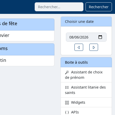
Rechercher
Choisir une date
 de fête
Date
nvier
Un jour avant
Un jour aprè
oms
tin
Boite à outils
Assistant de choix
de prénom
Assistant litanie des
saints
Widgets
APIs