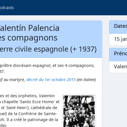
odcasts
alentín Palencia
Dates
ses compagnons
15 ja
erre civile espagnole (+ 1937)
Prén
 prêtre diocésain espagnol, et ses 4 compagnons,
Valen
37.
tif au martyre,
décret du 1er octobre 2015
(en italien)
s et des orphelins, Valentin
la chapelle 'Santo Ecce Homo' et
et 'Saint Henri')
, cathédrale de
tuel)
de la Confrérie de Sainte-
ph. Il a créé le patronage de la
lle).