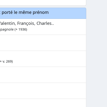
nt porté le même prénom
lentin, François, Charles..
spagnole (+ 1936)
+ v. 269)