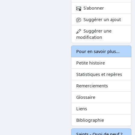
S'abonner
Suggérer un ajout
Suggérer une
modification
Pour en savoir plus...
Petite histoire
Statistiques et repères
Remerciements
Glossaire
Liens
Bibliographie
Saints - Quoi de neuf ?