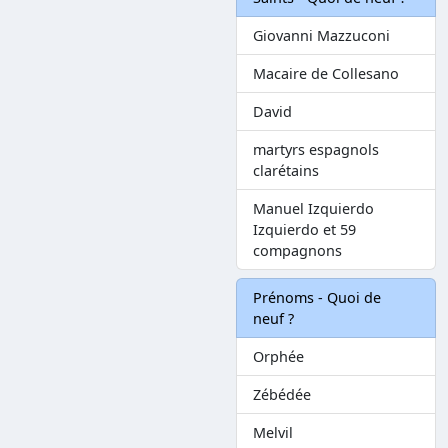
Giovanni Mazzuconi
Macaire de Collesano
David
martyrs espagnols
clarétains
Manuel Izquierdo
Izquierdo et 59
compagnons
Prénoms - Quoi de
neuf ?
Orphée
Zébédée
Melvil