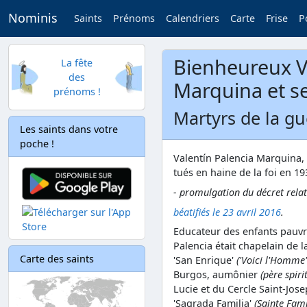
Nominis
Saints
Prénoms
Calendriers
Carte
Frise
P
Bienheureux V
La fête
des
Marquina et 
prénoms !
Martyrs de la gu
Les saints dans votre
poche !
Valentín Palencia Marquina,
tués en haine de la foi en 19
- promulgation du décret rela
béatifiés le 23 avril 2016
.
Educateur des enfants pauvre
Palencia était chapelain de 
Carte des saints
'San Enrique'
('Voici l'Homme' 
Burgos, aumônier
(père spiri
Lucie et du Cercle Saint-Jose
'Sagrada Familia'
(Sainte Fami