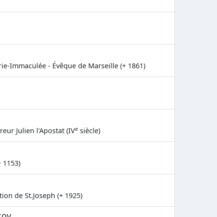
ie-Immaculée - Évêque de Marseille (+ 1861)
e
eur Julien l'Apostat (IV
siècle)
+ 1153)
ion de St.Joseph (+ 1925)
kov