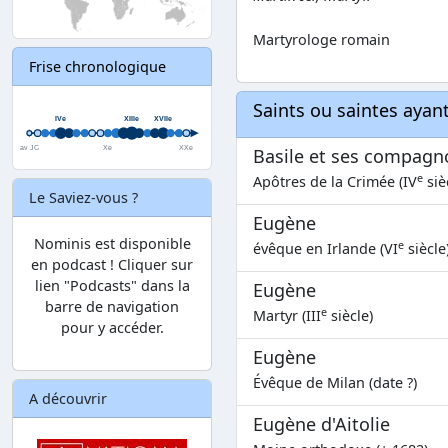
Martyrologe romain
Frise chronologique
Saints ou saintes aya
Basile et ses compagn
e
Apôtres de la Crimée (IV
siè
Le Saviez-vous ?
Eugène
Nominis est disponible
e
évêque en Irlande (VI
siècle
en podcast ! Cliquer sur
lien "Podcasts" dans la
Eugène
barre de navigation
e
Martyr (III
siècle)
pour y accéder.
Eugène
Évêque de Milan (date ?)
A découvrir
Eugène d'Aitolie