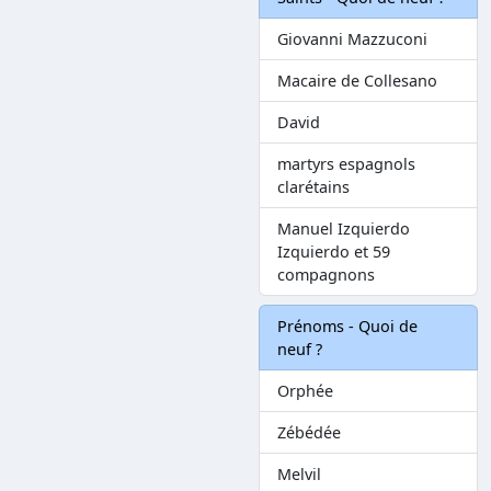
Giovanni Mazzuconi
Macaire de Collesano
David
martyrs espagnols
clarétains
Manuel Izquierdo
Izquierdo et 59
compagnons
Prénoms - Quoi de
neuf ?
Orphée
Zébédée
Melvil