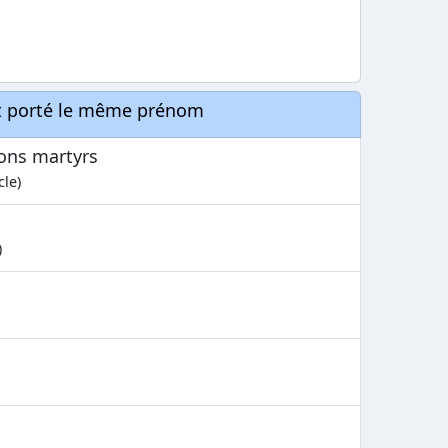
nt porté le même prénom
ons martyrs
cle)
)