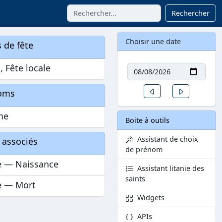
Rechercher
Choisir une date
 de fête
Date
n, Fête locale
Un jour avant
Un jour aprè
oms
ne
Boite à outils
Assistant de choix
 associés
de prénom
 — Naissance
Assistant litanie des
saints
 — Mort
Widgets
APIs