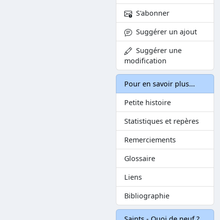
S'abonner
Suggérer un ajout
Suggérer une
modification
Pour en savoir plus...
Petite histoire
Statistiques et repères
Remerciements
Glossaire
Liens
Bibliographie
Saints - Quoi de neuf ?