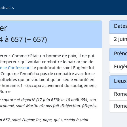
odcasts
er
Dates
4 à 657 (+ 657)
2 jui
Prén
ereur. Comme c'était un homme de paix, il ne put
'empereur qui voulait combattre le patriarche de
Eugè
e le Confesseur
. Le pontificat de saint Eugène fut
. Ce qui ne l'empêcha pas de combattre avec force
nothélites qui ne voulaient qu'un seule volonté en
Lieux
té humaine. Il s'occupa activement du soulagement
 Rome.
Rome
 capturé et déporté (17 juin 653); le 10 août 654, son
Rome
rdonné, saint Martin n'a pas fait d'objection. (d'après
n 657, saint Eugène Ier, pape, qui succéda à saint