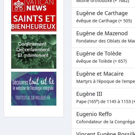
Moine orthodoxe (+ 1682)
Eugène de Carthage
évêque de Carthage (+ 505)
Eugène de Mazenod
Fondateur des Oblats de Mar
Eugène de Tolède
évêque de Tolède (+ 657)
Eugène et Macaire
Martyrs à l'époque de l'emper
Eugène III
e
Pape (165
) de 1145 à 1153 (
Eugenio Reffo
Cofondateur de la Congrégat
Vincent Eugène Bossil