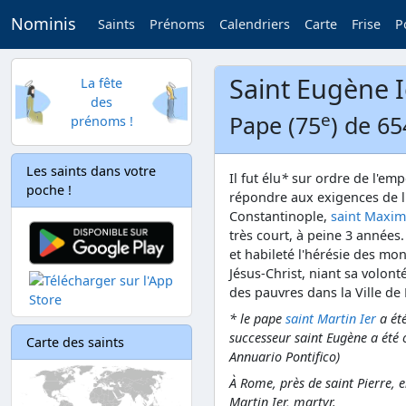
Nominis
Saints
Prénoms
Calendriers
Carte
Frise
P
Saint Eugène I
La fête
des
e
Pape (75
) de 65
prénoms !
Les saints dans votre
Il fut élu
*
sur ordre de l'emp
poche !
répondre aux exigences de l
Constantinople,
saint Maxim
très court, à peine 3 années
et habileté l'hérésie des mo
Jésus-Christ, niant sa volon
des pauvres dans la Ville de
* le pape
saint Martin Ier
a été
successeur saint Eugène a été o
Carte des saints
Annuario Pontifico)
À Rome, près de saint Pierre, e
Martin Ier, martyr.