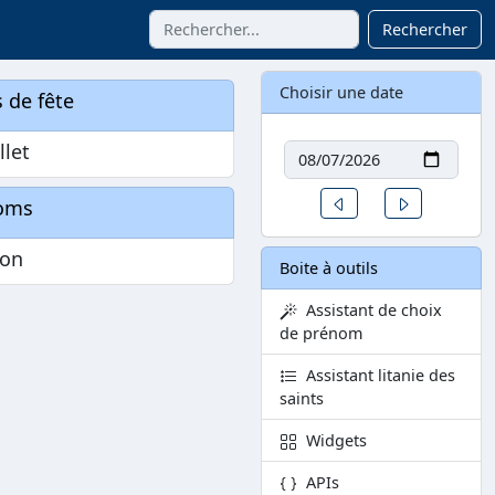
Rechercher
Choisir une date
 de fête
Date
llet
Un jour avant
Un jour aprè
oms
ion
Boite à outils
Assistant de choix
de prénom
Assistant litanie des
saints
Widgets
APIs