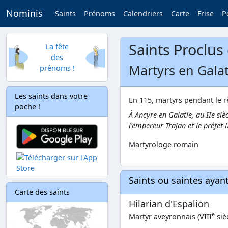
Nominis
Saints
Prénoms
Calendriers
Carte
Frise
P
Saints Proclus 
La fête
des
Martyrs en Galat
prénoms !
Les saints dans votre
En 115, martyrs pendant le r
poche !
À Ancyre en Galatie, au IIe siè
l'empereur Trajan et le préfet
Martyrologe romain
Saints ou saintes aya
Carte des saints
Hilarian d'Espalion
e
Martyr aveyronnais (VIII
siè