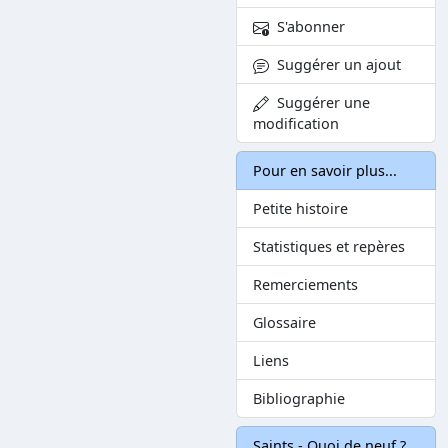
S'abonner
Suggérer un ajout
Suggérer une
modification
Pour en savoir plus...
Petite histoire
Statistiques et repères
Remerciements
Glossaire
Liens
Bibliographie
Saints - Quoi de neuf ?