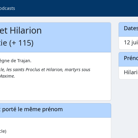
odcasts
et Hilarion
Dates
ie (+ 115)
12 jui
Prén
ègne de Trajan.
cle, les saints Proclus et Hilarion, martyrs sous
Hilar
 Maxime.
nt porté le même prénom
cle)