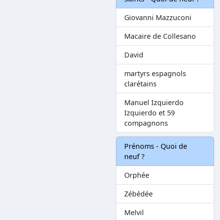
Giovanni Mazzuconi
Macaire de Collesano
David
martyrs espagnols
clarétains
Manuel Izquierdo
Izquierdo et 59
compagnons
Prénoms - Quoi de
neuf ?
Orphée
Zébédée
Melvil