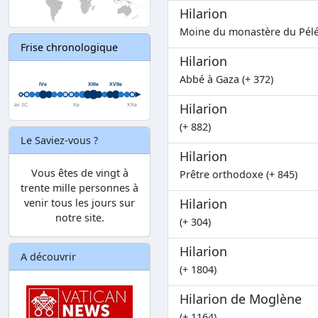
Hilarion
Moine du monastère du Pélé
Frise chronologique
Hilarion
Abbé à Gaza (+ 372)
Hilarion
(+ 882)
Le Saviez-vous ?
Hilarion
Vous êtes de vingt à
Prêtre orthodoxe (+ 845)
trente mille personnes à
Hilarion
venir tous les jours sur
notre site.
(+ 304)
Hilarion
A découvrir
(+ 1804)
Hilarion de Moglène
(+ 1164)