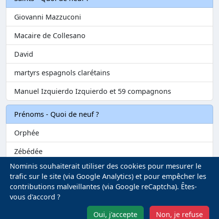
Giovanni Mazzuconi
Macaire de Collesano
David
martyrs espagnols clarétains
Manuel Izquierdo Izquierdo et 59 compagnons
Prénoms - Quoi de neuf ?
Orphée
Zébédée
Nominis souhaiterait utiliser des cookies pour mesurer le
Melvil
trafic sur le site (via Google Analytics) et pour empêcher les
contributions malveillantes (via Google reCaptcha). Êtes-
Matilin
vous d'accord ?
Marie-Fontenelle
Oui, j'accepte
Non, je refuse